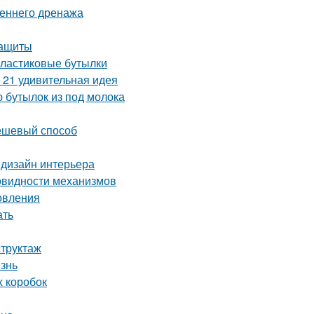
реннего дренажа
защиты
пластиковые бутылки
 21 удивительная идея
 бутылок из под молока
дешевый способ
 дизайн интерьера
овидности механизмов
овления
ать
структаж
изнь
х коробок