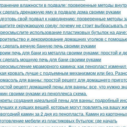
транение влажности в подвале: проверенные методы внут
к сделать дренажную яму в подвале дома своими руками
дготовь свой подвал к наводнению: проверенные методы 
щитите окружающую среду: почему не стоит выбрасывать 
реосмыслите использование пластиковых бутылок на даче:
роительство и декорирование домашних уголков с помощью
к сделать вечную банную печь своими руками
роим печь для бани из металла своими руками: простой и 
к сделать мощную печь для бани своими руками
реосмысление мраморного камина: как пенопласт изменил
кая кровать лучше с подъемным механизмом или без. Разн
омасоль для ванны: простой рецепт для домашнего пригот
остой рецепт домашней пены для ванны: все, что нужно зн
мин своими руками из пеноплекса схема.
креты создания идеальной пены для ванны: подробный ин
лучших и худших вещей, которые могут повлиять на вашу ж
вогодний камин за 2 дня из пенопласта. Камин из картонны
готовление мебели из пластиковых бутылок: где начать