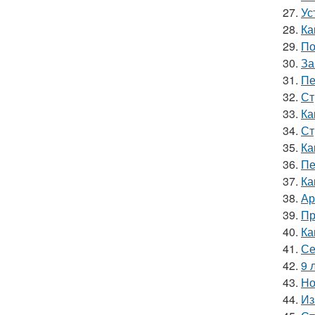
27.
Ус
28.
Ка
29.
По
30.
За
31.
Пе
32.
Ст
33.
Ка
34.
Ст
35.
Ка
36.
Пе
37.
Ка
38.
Ар
39.
Пр
40.
Ка
41.
Се
42.
9 
43.
Но
44.
Из