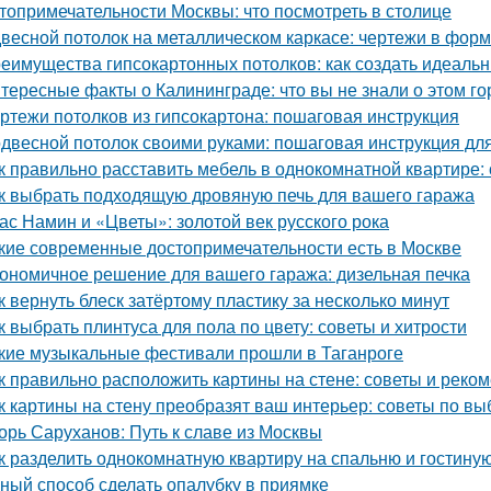
топримечательности Москвы: что посмотреть в столице
весной потолок на металлическом каркасе: чертежи в фо
еимущества гипсокартонных потолков: как создать идеаль
тересные факты о Калининграде: что вы не знали о этом го
ртежи потолков из гипсокартона: пошаговая инструкция
двесной потолок своими руками: пошаговая инструкция д
к правильно расставить мебель в однокомнатной квартире:
к выбрать подходящую дровяную печь для вашего гаража
ас Намин и «Цветы»: золотой век русского рока
кие современные достопримечательности есть в Москве
ономичное решение для вашего гаража: дизельная печка
к вернуть блеск затёртому пластику за несколько минут
к выбрать плинтуса для пола по цвету: советы и хитрости
кие музыкальные фестивали прошли в Таганроге
к правильно расположить картины на стене: советы и реко
к картины на стену преобразят ваш интерьер: советы по в
орь Саруханов: Путь к славе из Москвы
к разделить однокомнатную квартиру на спальню и гостину
ный способ сделать опалубку в приямке