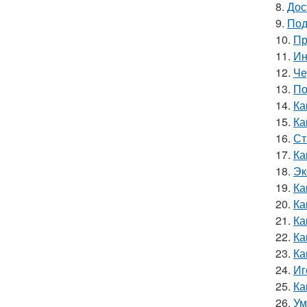
8.
Дос
9.
Под
10.
Пр
11.
Ин
12.
Че
13.
По
14.
Ка
15.
Ка
16.
Ст
17.
Ка
18.
Эк
19.
Ка
20.
Ка
21.
Ка
22.
Ка
23.
Ка
24.
Иг
25.
Ка
26.
Ум