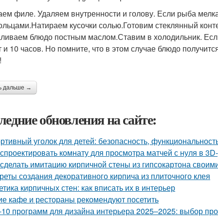
ем филе. Удаляем внутренности и голову. Если рыба мелка
ольцами.Натираем кусочки солью.Готовим стеклянный конте
аливаем блюдо постным маслом.Ставим в холодильник. Есл
т и 10 часов. Но помните, что в этом случае блюдо получит
!
ь дальше →
ледние обновления на сайте:
ртивный уголок для детей: безопасность, функциональност
 спроектировать комнату для просмотра матчей с нуля в 3D
 сделать имитацию кирпичной стены из гипсокартона своим
реты создания декоративного кирпича из плиточного клея
етика кирпичных стен: как вписать их в интерьер
ие кафе и рестораны рекомендуют посетить
-10 программ для дизайна интерьера 2025–2025: выбор п