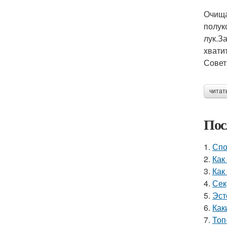
Очища
полук
лук.З
хвати
Совет
читат
Пос
1.
Спо
2.
Как
3.
Как
4.
Сек
5.
Эст
6.
Как
7.
Топ