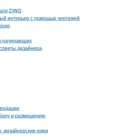
рмате DWG
ный интерьер с помощью чертежей
роде
ля начинающих
 советы дизайнера
мендации
ыбору и размещению
ю: дизайнерские идеи