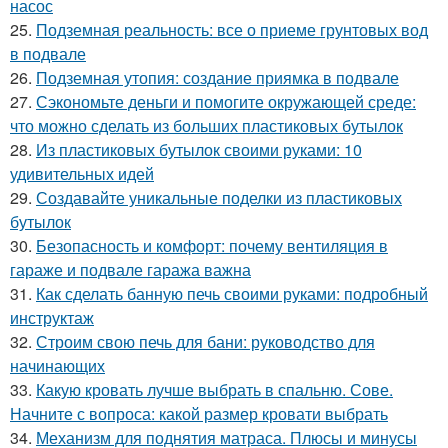
насос
25.
Подземная реальность: все о приеме грунтовых вод
в подвале
26.
Подземная утопия: создание приямка в подвале
27.
Сэкономьте деньги и помогите окружающей среде:
что можно сделать из больших пластиковых бутылок
28.
Из пластиковых бутылок своими руками: 10
удивительных идей
29.
Создавайте уникальные поделки из пластиковых
бутылок
30.
Безопасность и комфорт: почему вентиляция в
гараже и подвале гаража важна
31.
Как сделать банную печь своими руками: подробный
инструктаж
32.
Строим свою печь для бани: руководство для
начинающих
33.
Какую кровать лучше выбрать в спальню. Сове.
Начните с вопроса: какой размер кровати выбрать
34.
Механизм для поднятия матраса. Плюсы и минусы