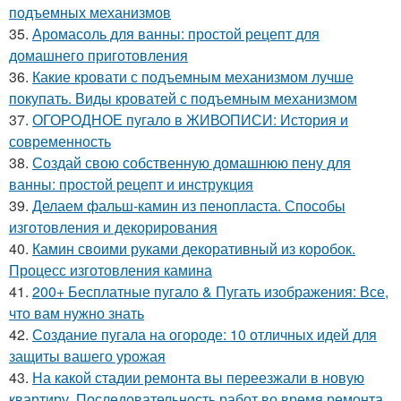
подъемных механизмов
35.
Аромасоль для ванны: простой рецепт для
домашнего приготовления
36.
Какие кровати с подъемным механизмом лучше
покупать. Виды кроватей с подъемным механизмом
37.
ОГОРОДНОЕ пугало в ЖИВОПИСИ: История и
современность
38.
Создай свою собственную домашнюю пену для
ванны: простой рецепт и инструкция
39.
Делаем фальш-камин из пенопласта. Способы
изготовления и декорирования
40.
Камин своими руками декоративный из коробок.
Процесс изготовления камина
41.
200+ Бесплатные пугало & Пугать изображения: Все,
что вам нужно знать
42.
Создание пугала на огороде: 10 отличных идей для
защиты вашего урожая
43.
На какой стадии ремонта вы переезжали в новую
квартиру. Последовательность работ во время ремонта