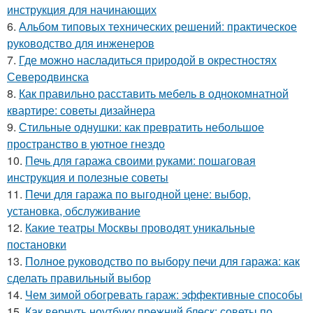
инструкция для начинающих
6.
Альбом типовых технических решений: практическое
руководство для инженеров
7.
Где можно насладиться природой в окрестностях
Северодвинска
8.
Как правильно расставить мебель в однокомнатной
квартире: советы дизайнера
9.
Стильные однушки: как превратить небольшое
пространство в уютное гнездо
10.
Печь для гаража своими руками: пошаговая
инструкция и полезные советы
11.
Печи для гаража по выгодной цене: выбор,
установка, обслуживание
12.
Какие театры Москвы проводят уникальные
постановки
13.
Полное руководство по выбору печи для гаража: как
сделать правильный выбор
14.
Чем зимой обогревать гараж: эффективные способы
15.
Как вернуть ноутбуку прежний блеск: советы по