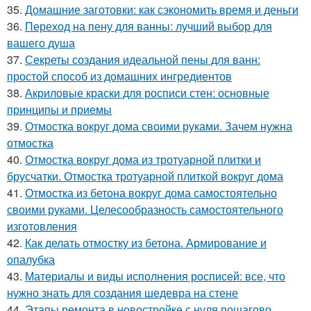
35.
Домашние заготовки: как сэкономить время и деньги
36.
Переход на пену для ванны: лучший выбор для
вашего душа
37.
Секреты создания идеальной пены для ванн:
простой способ из домашних ингредиентов
38.
Акриловые краски для росписи стен: основные
принципы и приемы
39.
Отмостка вокруг дома своими руками. Зачем нужна
отмостка
40.
Отмостка вокруг дома из тротуарной плитки и
брусчатки. Отмостка тротуарной плиткой вокруг дома
41.
Отмостка из бетона вокруг дома самостоятельно
своими руками. Целесообразность самостоятельного
изготовления
42.
Как делать отмостку из бетона. Армирование и
опалубка
43.
Материалы и виды исполнения росписей: все, что
нужно знать для создания шедевра на стене
44.
Этапы ремонта в новостройке с нуля пошагово.