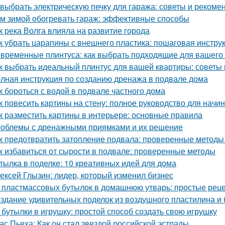
 выбрать электрическую печку для гаража: советы и рекоме
м зимой обогревать гараж: эффективные способы
к река Волга влияла на развитие города
к убрать царапины с внешнего пластика: пошаговая инстру
временные плинтуса: как выбрать подходящие для вашего
к выбрать идеальный плинтус для вашей квартиры: советы
лная инструкция по созданию дренажа в подвале дома
к бороться с водой в подвале частного дома
к повесить картины на стену: полное руководство для нач
к разместить картины в интерьере: основные правила
облемы с дренажными приямками и их решение
к предотвратить затопление подвала: проверенные методы
к избавиться от сырости в подвале: проверенные методы
тылка в поделке: 10 креативных идей для дома
ексей Глызин: лидер, который изменил бизнес
 пластмассовых бутылок в домашнюю утварь: простые рец
здание удивительных поделок из воздушного пластилина и
 бутылки в игрушку: простой способ создать свою игрушку
ас Пьеха: Как он стал звездой российской эстрады