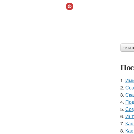
читат
Пос
1.
Ими
2.
Соз
3.
Ска
4.
Под
5.
Соз
6.
Инт
7.
Как
8.
Как