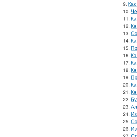
9.
Как
10.
Че
11.
Ка
12.
Ка
13.
Со
14.
Ка
15.
По
16.
Ка
17.
Ка
18.
Ка
19.
Пр
20.
Ка
21.
Ка
22.
Бу
23.
Ал
24.
Из
25.
Со
26.
Из
27.
Ст