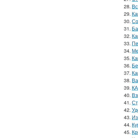
28.
Вс
29.
Ка
30.
Со
31.
Ба
32.
Ка
33.
Пе
34.
Ме
35.
Ка
36.
Бе
37.
Ка
38.
Ва
39.
КА
40.
Вз
41.
Ст
42.
Уд
43.
Из
44.
Ку
45.
Кр