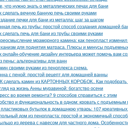
е, что нужно знать о металлических печах для бани
к сделать вечную банную печь своими руками
здание печки для бани из металла: шаг за шагом
нная печь из трубы: простой способ создания домашней ба
к сделать печь для бани из трубы своими руками
реосмысление мраморного камина: как пенопласт изменил
ханизм для поднятия матраса. Плюсы и минусы подъемны
к онлайн-обучение дизайну интерьера может помочь вам с
з пены: альтернативы для ванн
мин своими руками из пеноплекса схема.
нна с пеной: простой рецепт для домашней ванны
К сделать камин из КАРТОННЫХ КОРОБОК.. Как подобрать 
гляд на жизнь Анны муравиной: богатство осени
ресс во время ремонта? 9 способов справиться с этим
обство и функциональность в одном: кровать с подъемным
 пластиковых бутылок в домашнюю утварь: 107 креативных
польный дом из пенопласта: простой и экономичный способ
ыльцо из дерева с навесом для частного дома. Особенност