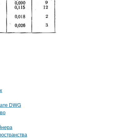
х
рмате DWG
тво
йнера
ространства