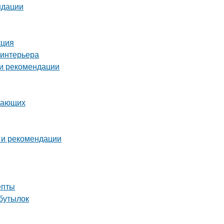
ндации
кция
 интерьера
 и рекомендации
инающих
 и рекомендации
епты
 бутылок