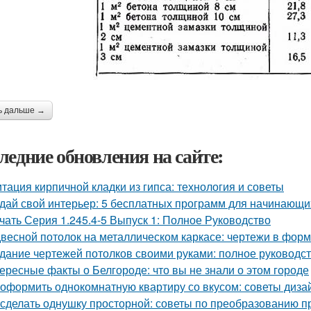
ь дальше →
ледние обновления на сайте:
тация кирпичной кладки из гипса: технология и советы
дай свой интерьер: 5 бесплатных программ для начинающи
чать Серия 1.245.4-5 Выпуск 1: Полное Руководство
весной потолок на металлическом каркасе: чертежи в фо
дание чертежей потолков своими руками: полное руководс
ересные факты о Белгороде: что вы не знали о этом городе
 оформить однокомнатную квартиру со вкусом: советы диза
 сделать однушку просторной: советы по преобразованию п