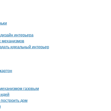
ньки
 дизайн интерьера
х механизмов
оздать идеальный интерьер
картон
 механизмом газовым
 идей
 построить дом
и