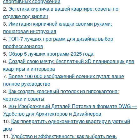
спортивных сооружений
2.
Эстетика кирпича в вашей квартире: советы по
отделке под кирпич
3.
Имитация кирпичной кладки своими руками:
пошаговая инструкция
4.
ТОП-7 лучших программ для дизайна: выбор
профессионалов
5.
Обзор 5 лучших программ 2025 года
6.
Создай свою мечту: бесплатный 3D планировщик для
квартиры и интерьера
7.
Более 100 000 изображений осенних пугал: ваше
полное руководство
8.
Как создать красивый потолок из гипсокартона:
чертежи и советы
9.
20+ Изображений Деталей Потолка в Формате DWG —
Удобство для Архитекторов и Дизайнеров
10.
Как превратить однокомнатную квартиру в уютный
дом
11.
Удобство и эффективность: как выбрать печь