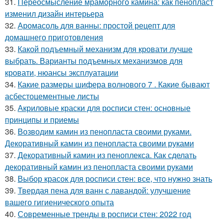
31.
Переосмысление мраморного камина: как пенопласт
изменил дизайн интерьера
32.
Аромасоль для ванны: простой рецепт для
домашнего приготовления
33.
Какой подъемный механизм для кровати лучше
выбрать. Варианты подъемных механизмов для
кровати, нюансы эксплуатации
34.
Какие размеры шифера волнового 7 . Какие бывают
асбестоцементные листы
35.
Акриловые краски для росписи стен: основные
принципы и приемы
36.
Возводим камин из пенопласта своими руками.
Декоративный камин из пенопласта своими руками
37.
Декоративный камин из пеноплекса. Как сделать
декоративный камин из пенопласта своими руками
38.
Выбор красок для росписи стен: все, что нужно знать
39.
Твердая пена для ванн с лавандой: улучшение
вашего гигиенического опыта
40.
Современные тренды в росписи стен: 2022 год