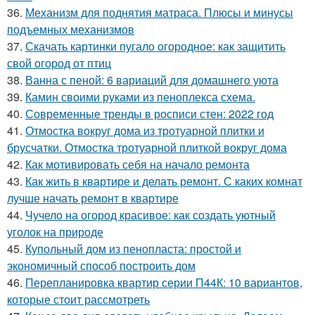
36.
Механизм для поднятия матраса. Плюсы и минусы
подъемных механизмов
37.
Скачать картинки пугало огородное: как защитить
свой огород от птиц
38.
Ванна с пеной: 6 вариаций для домашнего уюта
39.
Камин своими руками из пеноплекса схема.
40.
Современные тренды в росписи стен: 2022 год
41.
Отмостка вокруг дома из тротуарной плитки и
брусчатки. Отмостка тротуарной плиткой вокруг дома
42.
Как мотивировать себя на начало ремонта
43.
Как жить в квартире и делать ремонт. С каких комнат
лучше начать ремонт в квартире
44.
Чучело на огород красивое: как создать уютный
уголок на природе
45.
Купольный дом из пенопласта: простой и
экономичный способ построить дом
46.
Перепланировка квартир серии П44К: 10 вариантов,
которые стоит рассмотреть