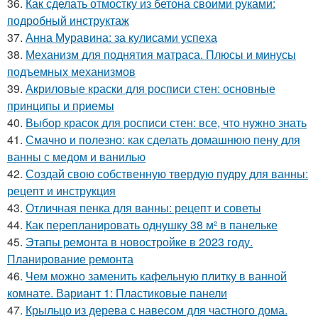
36.
Как сделать отмостку из бетона своими руками:
подробный инструктаж
37.
Анна Муравина: за кулисами успеха
38.
Механизм для поднятия матраса. Плюсы и минусы
подъемных механизмов
39.
Акриловые краски для росписи стен: основные
принципы и приемы
40.
Выбор красок для росписи стен: все, что нужно знать
41.
Смачно и полезно: как сделать домашнюю пену для
ванны с медом и ванилью
42.
Создай свою собственную твердую пудру для ванны:
рецепт и инструкция
43.
Отличная пенка для ванны: рецепт и советы
44.
Как перепланировать однушку 38 м² в панельке
45.
Этапы ремонта в новостройке в 2023 году.
Планирование ремонта
46.
Чем можно заменить кафельную плитку в ванной
комнате. Вариант 1: Пластиковые панели
47.
Крыльцо из дерева с навесом для частного дома.