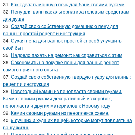
31.
Как сделать мощную печь для бани своими руками
32.
Пену для ванн как альтернатива гелевым средствам
для душа
33.
Создай свою собственную домашнюю пену для
ванны: простой рецепт и инструкция
34.
Сухая пена для ванны: простой способ улучшить
свой быт
35.
Надоело пахать на ремонт: как справиться с этим
36.
Сэкономить на покупке пены для ванны: рецепт
самого приятного опыта
37.
Создай свою собственную твердую пудру для ванны:
рецепт и инструкция
38.
Новогодний камин из пенопласта своими руками.
Камин своими руками декоративный из коробок,
пенопласта и других материалов к Новому году
39.
Камин своими руками из пеноплекса схема.
40.
9 лучших и худших вещей, которые могут повлиять на
вашу жизнь
41.
Приготовление бетонной смеси для отмостки.