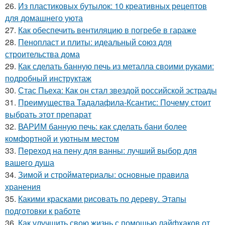
26.
Из пластиковых бутылок: 10 креативных рецептов
для домашнего уюта
27.
Как обеспечить вентиляцию в погребе в гараже
28.
Пенопласт и плиты: идеальный союз для
строительства дома
29.
Как сделать банную печь из металла своими руками:
подробный инструктаж
30.
Стас Пьеха: Как он стал звездой российской эстрады
31.
Преимущества Тадалафила-Ксантис: Почему стоит
выбрать этот препарат
32.
ВАРИМ банную печь: как сделать бани более
комфортной и уютным местом
33.
Переход на пену для ванны: лучший выбор для
вашего душа
34.
Зимой и стройматериалы: основные правила
хранения
35.
Какими красками рисовать по дереву. Этапы
подготовки к работе
36.
Как улучшить свою жизнь с помощью лайфхаков от