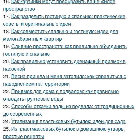
16.
Как картинки могут преобразить ваше жилое
пространство
17.
Как разделить гостиную и спальню: практические
советы и оригинальные идеи
18.
Как совместить спальню и гостиную: идеи для
малогабаритных квартир
19.
Слияние пространств: как правильно объединить
гостиную и спальню
20.
Как правильно установить дренажный приямок в
насосной
21.
Весна пришла и меня затопило: как справиться с
наводнением на территории
22.
Приямок для дома с подвалом: как правильно
отводить грунтовые воды
23.
Способы откачки воды из подвала: от традиционных
до современных
24.
Утилизация пластиковых бутылок: идеи для сада
25.
Из пластмассовых бутылок в домашнюю утварь:
простые рецепты