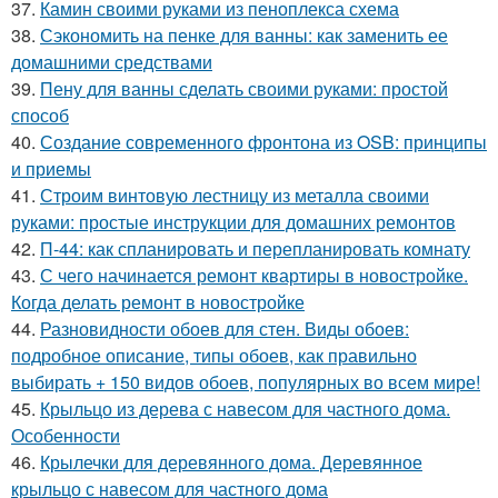
37.
Камин своими руками из пеноплекса схема
38.
Сэкономить на пенке для ванны: как заменить ее
домашними средствами
39.
Пену для ванны сделать своими руками: простой
способ
40.
Создание современного фронтона из OSB: принципы
и приемы
41.
Строим винтовую лестницу из металла своими
руками: простые инструкции для домашних ремонтов
42.
П-44: как спланировать и перепланировать комнату
43.
С чего начинается ремонт квартиры в новостройке.
Когда делать ремонт в новостройке
44.
Разновидности обоев для стен. Виды обоев:
подробное описание, типы обоев, как правильно
выбирать + 150 видов обоев, популярных во всем мире!
45.
Крыльцо из дерева с навесом для частного дома.
Особенности
46.
Крылечки для деревянного дома. Деревянное
крыльцо с навесом для частного дома