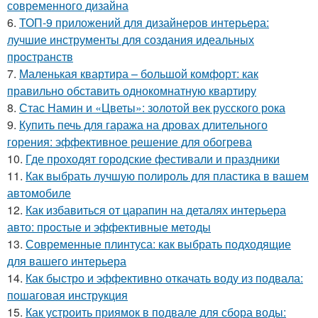
современного дизайна
6.
ТОП-9 приложений для дизайнеров интерьера:
лучшие инструменты для создания идеальных
пространств
7.
Маленькая квартира – большой комфорт: как
правильно обставить однокомнатную квартиру
8.
Стас Намин и «Цветы»: золотой век русского рока
9.
Купить печь для гаража на дровах длительного
горения: эффективное решение для обогрева
10.
Где проходят городские фестивали и праздники
11.
Как выбрать лучшую полироль для пластика в вашем
автомобиле
12.
Как избавиться от царапин на деталях интерьера
авто: простые и эффективные методы
13.
Современные плинтуса: как выбрать подходящие
для вашего интерьера
14.
Как быстро и эффективно откачать воду из подвала:
пошаговая инструкция
15.
Как устроить приямок в подвале для сбора воды: