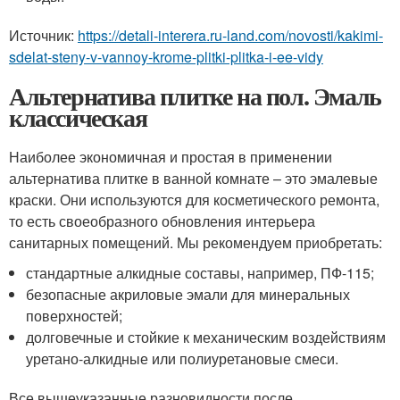
Источник:
https://detali-interera.ru-land.com/novosti/kakimi-
sdelat-steny-v-vannoy-krome-plitki-plitka-i-ee-vidy
Альтернатива плитке на пол. Эмаль
классическая
Наиболее экономичная и простая в применении
альтернатива плитке в ванной комнате – это эмалевые
краски. Они используются для косметического ремонта,
то есть своеобразного обновления интерьера
санитарных помещений. Мы рекомендуем приобретать:
стандартные алкидные составы, например, ПФ-115;
безопасные акриловые эмали для минеральных
поверхностей;
долговечные и стойкие к механическим воздействиям
уретано-алкидные или полиуретановые смеси.
Все вышеуказанные разновидности после