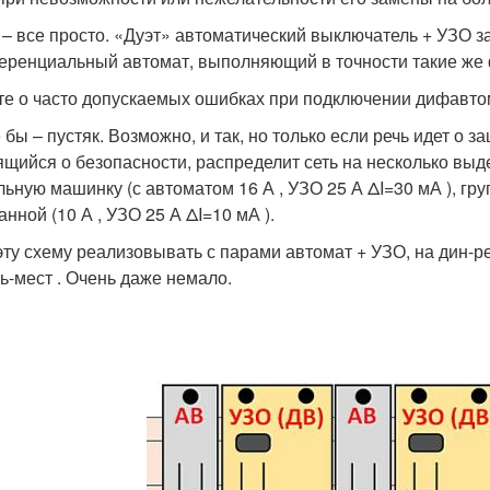
 – все просто. «Дуэт» автоматический выключатель + УЗО за
ренциальный автомат, выполняющий в точности такие же ф
те о часто допускаемых ошибках при подключении дифавтом
 бы – пустяк. Возможно, и так, но только если речь идет о 
ящийся о безопасности, распределит сеть на несколько вы
ьную машинку (с автоматом 16 А , УЗО 25 А ΔI=30 мА ), груп
ванной (10 А , УЗО 25 А ΔI=10 мА ).
эту схему реализовывать с парами автомат + УЗО, на дин-р
ь-мест . Очень даже немало.