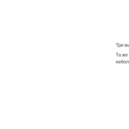
Три в
Та же
небол