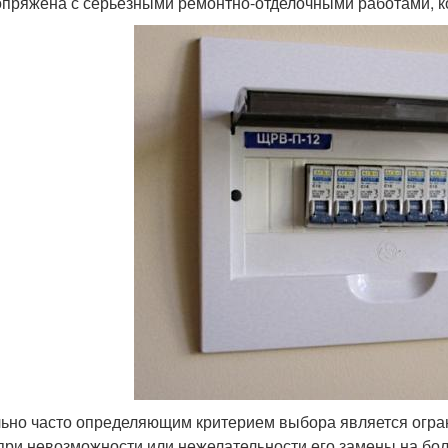
опряжена с серьёзными ремонтно-отделочными работами, к
ьно часто определяющим критерием выбора является огра
при невозможности или нежелательности его замены на бо