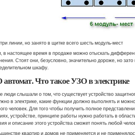
 три линии, но занято в щитке всего шесть модуль-мест
и, в настоящее время в продаже можно отыскать диффере
нения. Стоят они, безусловно, значительно дороже, но зат
еделительном шкафу.
 автомат. Что такое УЗО в электрике
е люди слышали о том, что существует устройство защитного
ужно в электрике, какие функции должно выполнять и можно 
ого человек. Для того чтобы получить полное представление 
иях, устройстве, принципе работы нужно работать в област
вия и описание этого устройства сможет понять любой чело
ьшинстве квартир и домов не применяется и не применялос