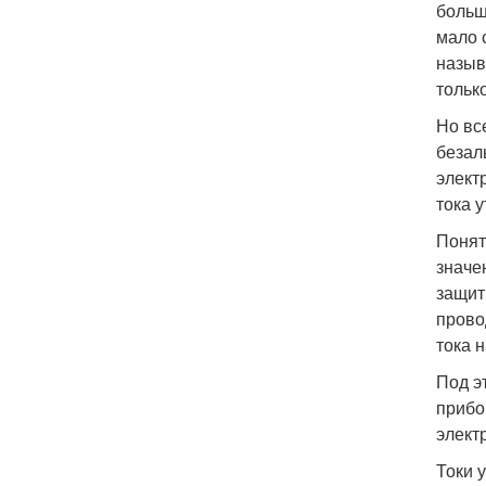
больш
мало 
назыв
тольк
Но вс
безал
элект
тока у
Понят
значе
защит
прово
тока 
Под э
прибо
элект
Токи 