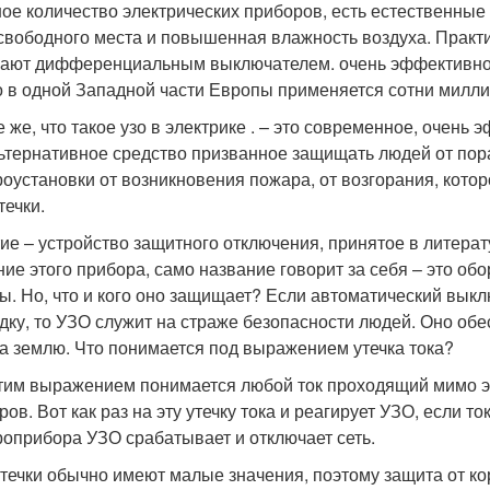
ое количество электрических приборов, есть естественные
свободного места и повышенная влажность воздуха. Практик
ают дифференциальным выключателем. очень эффективное 
о в одной Западной части Европы применяется сотни милли
е же, что такое узо в электрике . – это современное, очень
ьтернативное средство призванное защищать людей от пор
роустановки от возникновения пожара, от возгорания, кото
течки.
ие – устройство защитного отключения, принятое в литера
ние этого прибора, само название говорит за себя – это о
ы. Но, что и кого оно защищает? Если автоматический вык
дку, то УЗО служит на страже безопасности людей. Оно об
на землю. Что понимается под выражением утечка тока?
тим выражением понимается любой ток проходящий мимо э
ров. Вот как раз на эту утечку тока и реагирует УЗО, если 
роприбора УЗО срабатывает и отключает сеть.
утечки обычно имеют малые значения, поэтому защита от ко