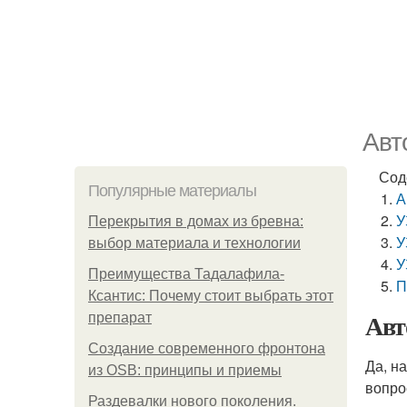
Авт
Сод
Популярные материалы
А
У
Перекрытия в домах из бревна:
У
выбор материала и технологии
У
Преимущества Тадалафила-
П
Ксантис: Почему стоит выбрать этот
Авт
препарат
Создание современного фронтона
Да, н
из OSB: принципы и приемы
вопро
Раздевалки нового поколения.