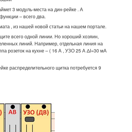
ймет 3 модуль-места на дин-рейке . А
ункции – всего два.
ата , из нашей новой статьи на нашем портале.
защите всего одной линии. Но хороший хозяин,
деленных линий. Например, отдельная линия на
па розеток на кухне – ( 16 А , УЗО 25 А ΔI=30 мА
ейке распределительного щитка потребуется 9