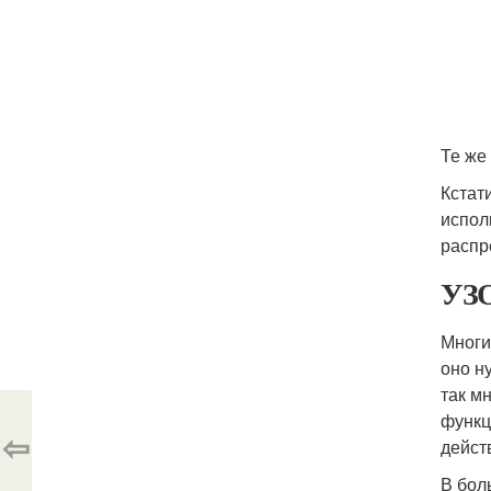
Те же
Кстат
испол
распр
УЗО
Многи
оно н
так мн
функц
⇦
дейст
В бол