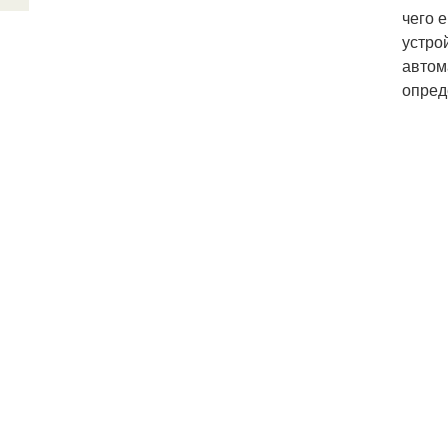
чего 
устро
автом
опред