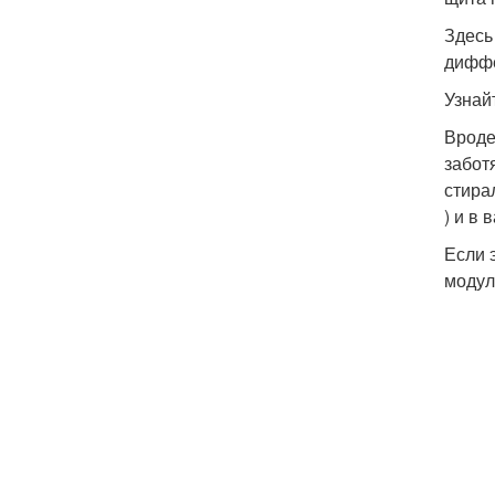
Здесь
диффе
Узнай
Вроде
забот
стирал
) и в 
Если 
модул