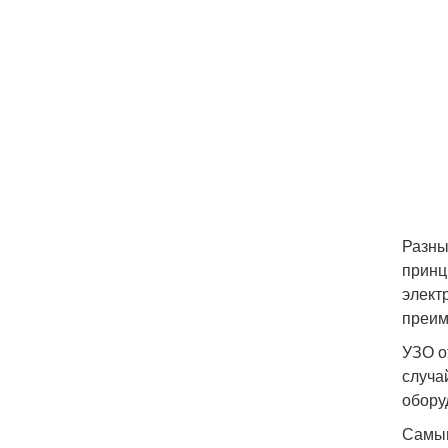
Разны
принц
элект
преим
УЗО о
случа
обору
Самым