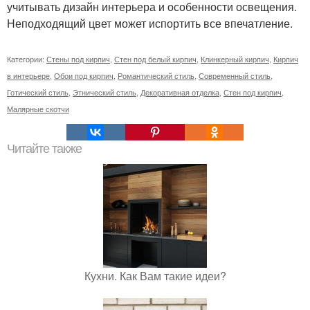
учитывать дизайн интерьера и особенности освещения.
Неподходящий цвет может испортить все впечатление.
Категории:
Стены под кирпич
,
Стен под белый кирпич
,
Клинкерный кирпич
,
Кирпич
в интерьере
,
Обои под кирпич
,
Романтический стиль
,
Современный стиль
,
Готический стиль
,
Этнический стиль
,
Декоративная отделка
,
Стен под кирпич
,
Малярные скотчи
Читайте также
Кухни. Как Вам такие идеи?