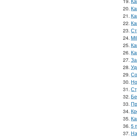
19.
Ка
20.
Ка
21.
Ка
22.
Ка
23.
Ст
24.
Mi
25.
Ка
26.
Ка
27.
За
28.
Уд
29.
Со
30.
Но
31.
Ст
32.
Бе
33.
Пр
34.
Кр
35.
Ка
36.
5 
37.
На