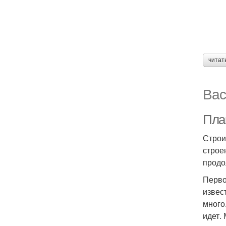
читат
Вас
Пла
Строи
строе
продо
Перво
извес
много
идет.