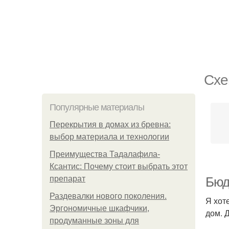
Схе
Популярные материалы
Перекрытия в домах из бревна:
выбор материала и технологии
Преимущества Тадалафила-
Ксантис: Почему стоит выбрать этот
препарат
Бюд
Раздевалки нового поколения.
Я хот
Эргономичные шкафчики,
дом. 
продуманные зоны для