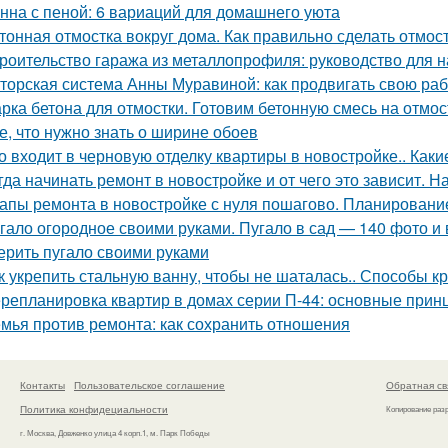
нна с пеной: 6 вариаций для домашнего уюта
тонная отмостка вокруг дома. Как правильно сделать отмост
роительство гаража из металлопрофиля: руководство для
торская система Анны Муравиной: как продвигать свою раб
рка бетона для отмостки. Готовим бетонную смесь на отмос
е, что нужно знать о ширине обоев
о входит в черновую отделку квартиры в новостройке.. Каки
гда начинать ремонт в новостройке и от чего это зависит. Н
апы ремонта в новостройке с нуля пошагово. Планировани
гало огородное своими руками. Пугало в сад — 140 фото и 
ерить пугало своими руками
к укрепить стальную ванну, чтобы не шаталась.. Способы к
репланировка квартир в домах серии П-44: основные прин
мья против ремонта: как сохранить отношения
Контакты
Пользовательское соглашение
Обратная св
Политика конфидециальности
Копирование раз
г. Москва, Довженко улица 4 корп.1, м. Парк Победы