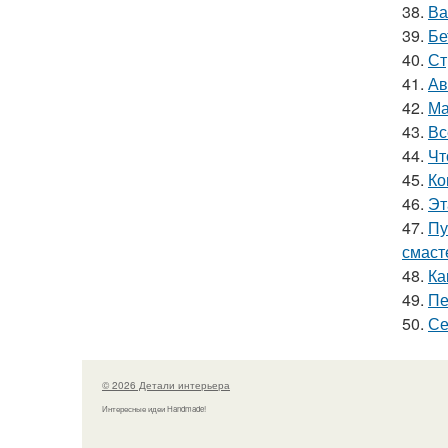
38.
Ва
39.
Бе
40.
Ст
41.
Ав
42.
Ма
43.
Вс
44.
Чт
45.
Ко
46.
Эт
47.
Пу
смаст
48.
Ка
49.
Пе
50.
Се
© 2026 Детали интерьера
Интересные идеи Handmade!