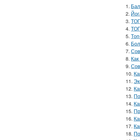
1.
Бал
2.
Йог
3.
ТОП
4.
ТОП
5.
Топ
6.
Бол
7.
Сов
8.
Как
9.
Сов
10.
Ка
11.
Эк
12.
Ка
13.
По
14.
Ка
15.
Пр
16.
Ка
17.
Ка
18.
По