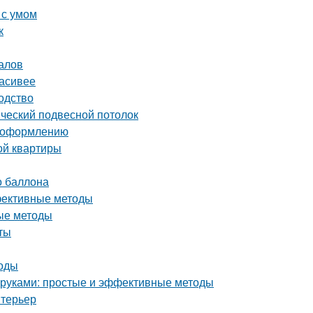
 с умом
к
алов
расивее
одство
ический подвесной потолок
о оформлению
ой квартиры
о баллона
ффективные методы
ые методы
ты
тоды
и руками: простые и эффективные методы
нтерьер