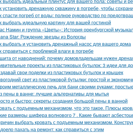
к выбрать идеальный плинтус для вашего пола: советы и р
к установить дренажную скважину в погребе, чтобы сохрани
к спасти погреб от воды: полное руководство по предотв
к выбрать идеальную картину для вашей гостиной
ас Намин и группа «Цветы»: История оренбургской музыка
lana Star: Рождение звезды из Вологды
к выбрать и установить дренажный насос для вашего дома
к справиться с проблемой влаги в погребе
щита от наводнений: почему домовладельцам нужен дрена
ивительные проекты из пластиковых бутылок: 3 идеи для 
здавай свои поделки из пластиковых бутылок и крышек
вогодний свет из пластиковой бутылки: простой и экономич
роим металлическую печь для бани своими руками: простые
з пены в ванне: лучшие альтернативы для мытья
осто и быстро: секреты создания большой пены в ванной
овать с подъемным механизмом, что это такое. Плюсы кро
кие размеры шифера волнового 7 . Какие бывают асбесто
причин выбрать кровать с подъемным механизмом. Констру
доело пахать на ремонт: как справиться с этим