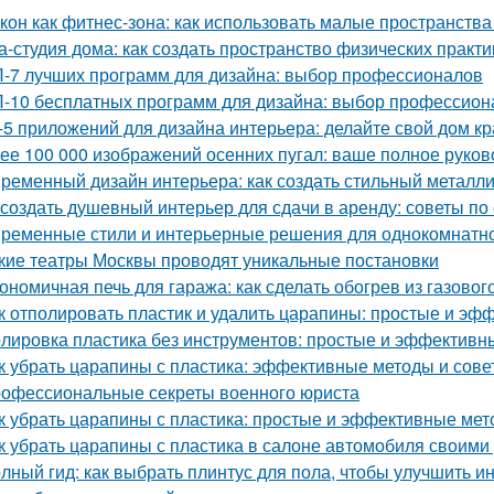
кон как фитнес-зона: как использовать малые пространства
а-студия дома: как создать пространство физических практи
-7 лучших программ для дизайна: выбор профессионалов
-10 бесплатных программ для дизайна: выбор профессион
-5 приложений для дизайна интерьера: делайте свой дом к
ее 100 000 изображений осенних пугал: ваше полное руков
ременный дизайн интерьера: как создать стильный металл
 создать душевный интерьер для сдачи в аренду: советы п
ременные стили и интерьерные решения для однокомнатн
кие театры Москвы проводят уникальные постановки
ономичная печь для гаража: как сделать обогрев из газовог
к отполировать пластик и удалить царапины: простые и э
лировка пластика без инструментов: простые и эффективн
к убрать царапины с пластика: эффективные методы и сове
офессиональные секреты военного юриста
к убрать царапины с пластика: простые и эффективные ме
к убрать царапины с пластика в салоне автомобиля своим
лный гид: как выбрать плинтус для пола, чтобы улучшить и