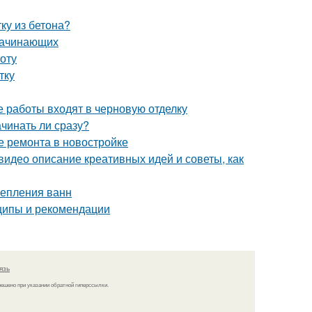
ку из бетона?
 начинающих
оту
тку
е работы входят в черновую отделку
ачинать ли сразу?
е ремонта в новостройке
видео описание креативных идей и советы, как
репления ванн
ципы и рекомендации
язь
решено при указании обратной гиперссылки.