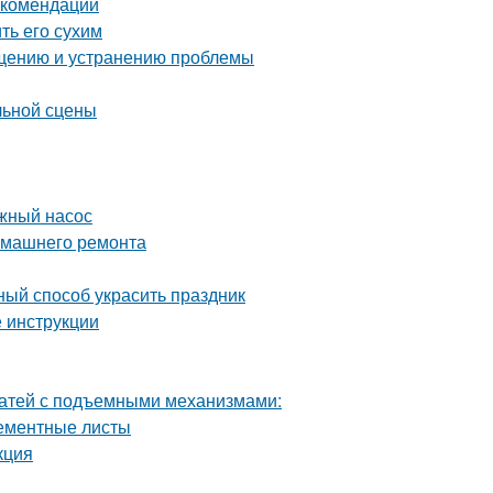
екомендации
ть его сухим
ращению и устранению проблемы
льной сцены
жный насос
домашнего ремонта
ный способ украсить праздник
 инструкции
ватей с подъемными механизмами:
цементные листы
кция