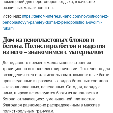
помещений для переговоров, отдыха, в качестве
розничных магазинов и т.п.
Источник:
https://dekor-i-interer.ru-land.com/novosti/dom-iz-
penoplastovyh-paneley-doma-iz-penopolistirola-svoimi-
rukami
Дом из пенопластовых блоков и
бетона. Полистиролбетон и изделия
из него – знакомимся с материалом
До недавнего времени малоэтажные строения
традиционно выполнялись кирпичными. Постепенно для
возведения стен стали использовать композитные блоки,
произведенные из различных видов бетонных составов
– газонаполненных, вспененных. Сегодня, наряду с
ними, широко используются блоки из пенопласта и
бетона, отличающиеся уменьшенной плотностью
благодаря равномерно распределенным в массиве
полистирольным гранулам.