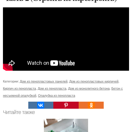
Категории:
Дом из пенопластовых панелей
,
Дом из пенопластовых кирпичей
,
Кирпич из пенопласта
,
Дом из пенопласта
,
Дом из монолитного бетона
,
Бетон с
несъемной опалубкой
,
Опалубка из пенопласта
Читайте также