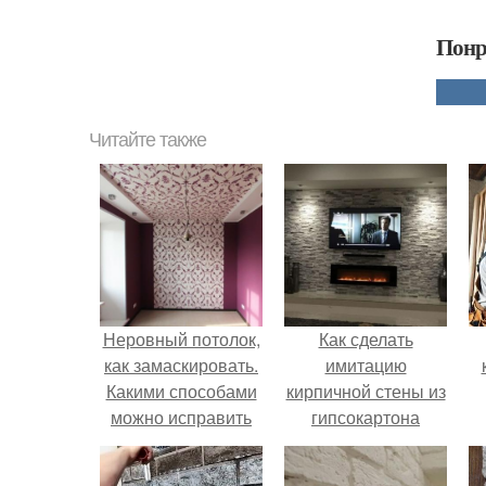
Понр
Читайте также
Неровный потолок,
Как сделать
как замаскировать.
имитацию
Какими способами
кирпичной стены из
можно исправить
гипсокартона
низкий и кривой
своими руками:
потолок
пошаговая