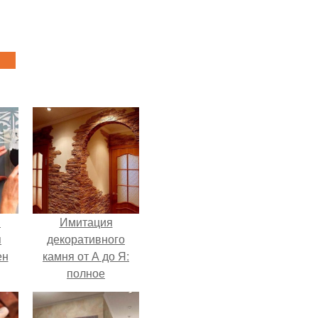
й
Имитация
я
декоративного
ен
камня от А до Я:
полное
руководство