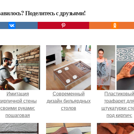
авилось? Поделитесь с друзьями!
Имитация
Современный
Пластиковы
кирпичной стены
дизайн бильярдных
трафарет дл
своими руками:
столов
штукатурки ст
пошаговая
под кирпич:
инструкция
пошаговая
инструкция