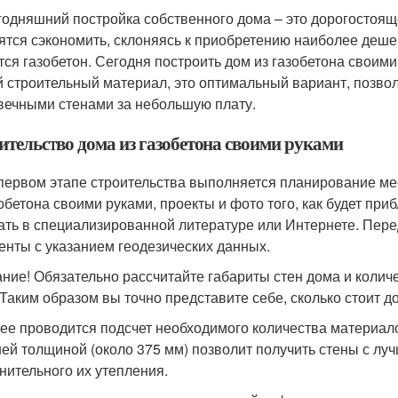
годняшний постройка собственного дома – это дорогостоящ
ятся сэкономить, склоняясь к приобретению наиболее деше
тся газобетон. Сегодня построить дом из газобетона своим
й строительный материал, это оптимальный вариант, позв
вечными стенами за небольшую плату.
ительство дома из газобетона своими руками
 первом этапе строительства выполняется планирование ме
зобетона своими руками, проекты и фото того, как будет пр
ать в специализированной литературе или Интернете. Пере
енты с указанием геодезических данных.
ние! Обязательно рассчитайте габариты стен дома и колич
. Таким образом вы точно представите себе, сколько стоит д
лее проводится подсчет необходимого количества материало
ей толщиной (около 375 мм) позволит получить стены с лу
нительного их утепления.