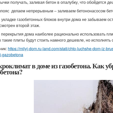
ычки получать, заливая бетон в опалубку, что обойдется д
мпояс делаем непрерывным – заливаем бетононасосом бето
и укладке газобетонных блоков внутри дома не забываем ос
смотрен второй этаж.
я перекрытия дома наиболее рационально использовать пли
ак такие плиты будут стоить намного дешевле, но исполнять 
ник:
https://milyj-dom.ru-land.com/stati/chto-luchshe-dom-iz-bru
i-gazobetona
роклимат в доме из газобетона. Как уб
обетона?