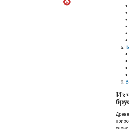
К
В
Из 
бру
Древе
приро
харак