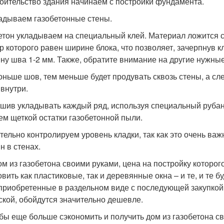
роительство здания начинаем с постройки фундамента.
ладываем газобетонные стены.
етон укладываем на специальный клей. Материал ложится 
р которого равен ширине блока, что позволяет, зачерпнув 
ну шва 1-2 мм. Также, обратите внимание на другие нужные
оньше шов, тем меньше будет продувать сквозь стены, а сл
 внутри.
шив укладывать каждый ряд, используя специальный руба
ем щеткой остатки газобетонной пыли.
тельно контролируем уровень кладки, так как это очень ва
н в стенах.
дом из газобетона своими руками, цена на постройку которо
овить как пластиковые, так и деревянные окна – и те, и те
 приобретенные в раздельном виде с последующей закупкой 
ской, обойдутся значительно дешевле.
обы еще больше сэкономить и получить дом из газобетона с