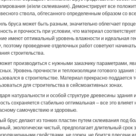
лирования (и/или склеивания). Демонстрирует все положит
евесного ствола, обтесанного определенным образом со все
ль бруса может быть разным, значительно облегчает проце
ность и прочность при условии, что материал соответству
ние имеют оптимальный уровень влажности и идеальная гео
у, поэтому проведение отделочных работ советуют начинат
ания строительства.
может производиться с нужными заказчику параметрами, я
сных. Уровень прочности и теплоизоляции готового здания 
ьзовался в строительстве. Материал прекрасно поддается т
ьзоваться для строительства в сейсмоактивных зонах.
даря натуральности и особой структуре древесины здания 
ость сохраняется стабильно оптимальная – все это влияет
асному самочувствию и здоровью.
ый брус делают из тонких пластин путем склеивания под б
зный, экологически чистый, предполагает длительный срок 
изоляционными свойствами, не горюч, не боится плесени или