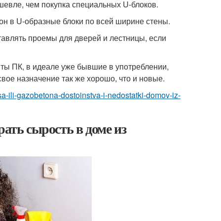
ешевле, чем покупка специальных U-блоков.
н в U-образные блоки по всей ширине стены.
тавлять проемы для дверей и лестницы, если
ты ПК, в идеале уже бывшие в употреблении,
свое назначение так же хорошо, что и новые.
sa-ili-gazobetona-dostoinstva-i-nedostatki-domov-iz-
рать сырость в доме из