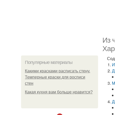
Из 
Хар
Сод
Популярные материалы
И
Д
Какими красками расписать стену.
Темперные краски для росписи
М
стен
Какая кухня вам больше нравится?
Д