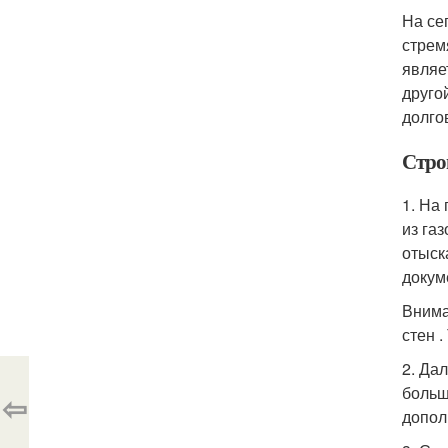
На се
стрем
являе
друго
долго
Стро
1. На
из га
отыск
докум
Внима
стен 
2. Да
больш
⇦
допол