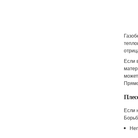
Газоб
тепло
отриц
Если 
матер
может
Прямо
Плесе
Если 
Борьб
Неп