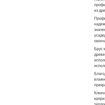
профи
из др
Профи
надеж
значе
усадк
оконч
Брус 
древе
испол
испол
Благо
влажн
прекр
Клеен
капри
тепло