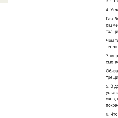
3. Ст
4. Ук
Газоб
разме
толщи
Чем т
тепло
Завер
смета
Обяза
трещи
5. В 
устан
окна,
покра
6. Чт