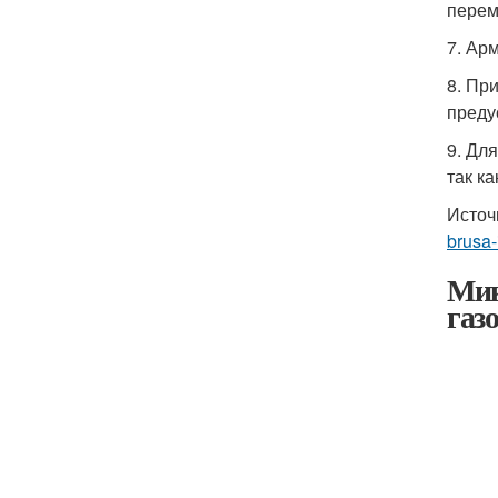
перем
7. Ар
8. Пр
преду
9. Дл
так к
Источ
brusa-
Мик
газ