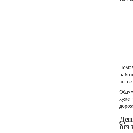
Немал
работ
выше 
Обдум
хуже 
дорож
Деш
без 