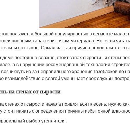
етон пользуется большой популярностью в сегменте малоэт
изоляционным характеристикам материала. Но, если читать
ательных отзывов. Самая частая причина недовольств – сыр
в доме постоянно влажно, стоит запах сырости , и стены п
иале, а в нарушении рекомендованной технологии строитель
 возникнуть из-за неправильного хранения газоблоков до н
е взаимодействие с влагой уменьшает срок службы постро
нь на стенах от сырости
на стенах от сырости начала появляться плесень, нужно ка
у стоит начать с определения причины избыточной влажност
равильный выбор утеплителя.