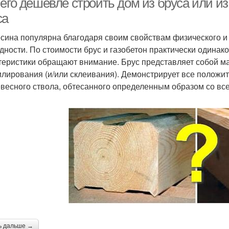
его дешевле строить дом из бруса или из
са
сина популярна благодаря своим свойствам физического и 
дности. По стоимости брус и газобетон практически одинак
теристики обращают внимание. Брус представляет собой м
лирования (и/или склеивания). Демонстрирует все положит
евесного ствола, обтесанного определенным образом со все
ь дальше →