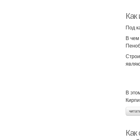
Как
Под к
В чем
Пеноб
Строи
являю
В это
Кирпи
читат
Как