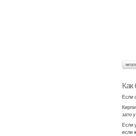
читат
Как
Если с
Кирпи
зато 
Если 
если 