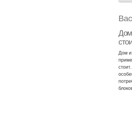
Вас
Дом 
сто
Дом и
приме
стоит
особе
потре
блоко