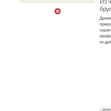
Из ч
бру
Древе
приро
харак
профи
из др
читат