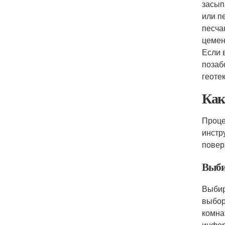
засып
или п
песча
цемен
Если 
позаб
геоте
Как
Проце
инстр
повер
Выби
Выбир
выбор
комна
инфор