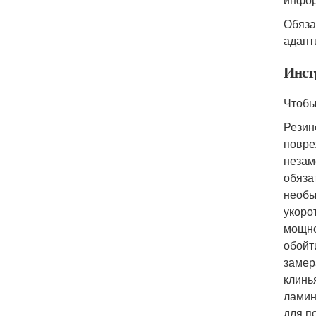
Обяза
адапт
Инст
Чтобы
Резин
повре
незам
обяза
необы
укоро
мощно
обойт
замер
клинь
ламин
для п