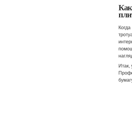
Как
пли
Когда
троту
интер
помощ
нагля
Итак,
Профе
бумаг