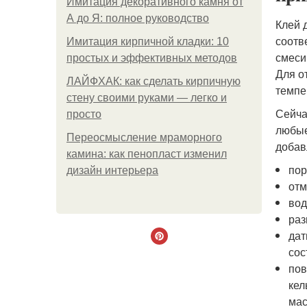
Имитация декоративного камня от
А до Я: полное руководство
Клей 
соотв
Имитация кирпичной кладки: 10
смеси
простых и эффективных методов
Для о
ЛАЙФХАК: как сделать кирпичную
темпе
стену своими руками — легко и
Сейча
просто
любые
Переосмысление мраморного
добав
камина: как пенопласт изменил
пор
дизайн интерьера
отм
вод
раз
дат
сос
пов
кел
мас