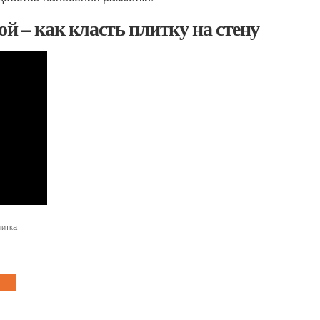
й – как класть плитку на стену
литка