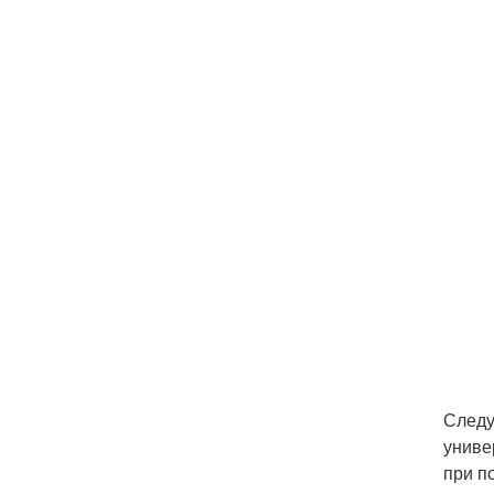
Следу
униве
при п