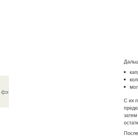
Дальш
кап
ко
мол
⇦
С их 
преде
затем
остат
После