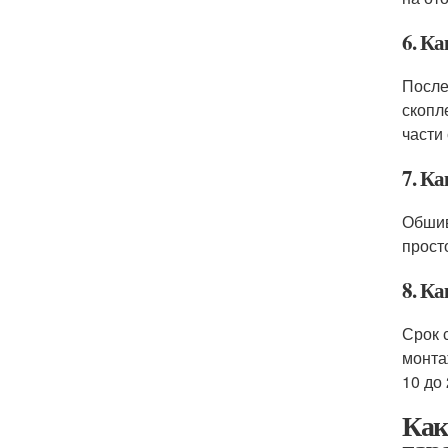
6. К
После
скопл
части 
7. К
Обшив
прост
8. К
Срок 
монта
10 до
Как