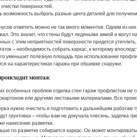
 очистки поверхностей.
ь возможность выбрать разные цвета деталей для получен
нусов отметить можно не так много моментов. Одним из них 
иал. Это значит, что стены будут ледяными зимой и могут 
нных с этим неприятностей поверхности придется утеплить,
таток – необходимость собрать каркас, к которому впоследс
го уменьшит полезную площадь при использовании профлис
тся на характеристиках гаража при обшивке снаружи.
происходит монтаж
их особенных проблем отделка стен гараж профлистом не с
сокартоном или другими листовыми материалами. Все проис
рва нужно очистить и подготовить к дальнейшим работам ту
дут грунтовка – чтобы вам не докучала плесень, заделка т
же нанесение разметки.
ьше по разметке собирается каркас. Он может монтировать