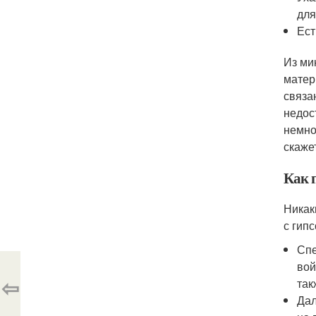
для
Ест
Из ми
матер
связа
недос
немно
скаже
Как 
Никак
с гип
Спе
вой
⇦
так
Дал