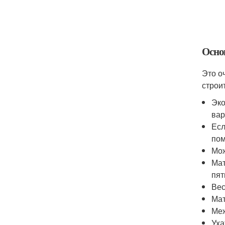
Осно
Это о
строи
Эко
вар
Есл
пом
Мож
Мат
пят
Вес
Мат
Меж
Уха