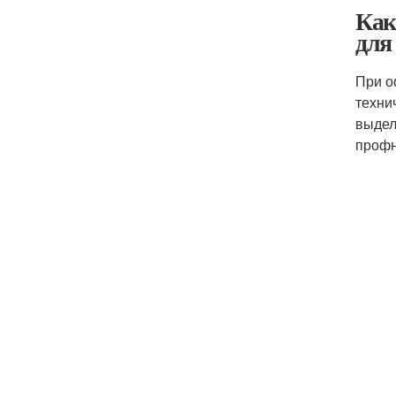
Как
для
При о
техни
выдел
профн