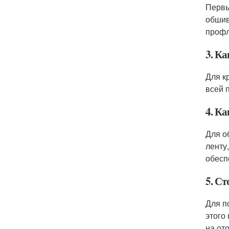
Первы
обшив
профл
3. К
Для к
всей 
4. К
Для о
ленту
обесп
5. С
Для п
этого
на от