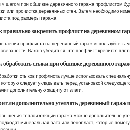
м шагом при обшивке деревянного гаража профлистом буде
ки или прочистка деревянных стен. Затем необходимо изме
иста под размеры гаража.
ак правильно закрепить профлист на деревянном га
репления профлиста на деревянный гараж используйте само
поверхности. Важно убедиться, что профлист крепится плот
ак обработать стыки при обшивке деревянного гара
бработки стыков профлиста лучше использовать специаль
, которую следует укладывать перед установкой следующего
ечит дополнительную защиту от влаги.
тоит ли дополнительно утеплять деревянный гараж
овышения теплоизоляции гаража можно дополнительно уте
 подходят минеральная вата или пенопласт, которые помогу
оплении.