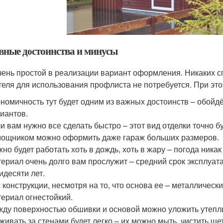
вные достоинства и минусы
чень простой в реализации вариант оформления. Никаких 
теля для использования профлиста не потребуется. При это
номичность тут будет одним из важных достоинств – обойдё
иантов.
и вам нужно все сделать быстро – этот вид отделки точно 
ощником можно оформить даже гараж больших размеров.
но будет работать хоть в дождь, хоть в жару – погода никак
ериал очень долго вам прослужит – средний срок эксплуат
идесяти лет.
 конструкции, несмотря на то, что основа ее – металлическ
ериал огнестойкий.
ду поверхностью обшивки и основой можно уложить утепл
живать за стенами будет легко – их можно мыть, чистить щ