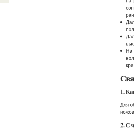
на 
соп
ран
Дал
пол
Дал
выс
На 
вол
кре
Свя
1. К
Для о
ножов
2. С