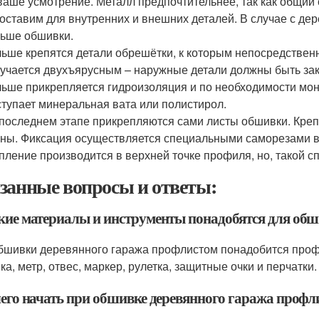
ваше усмотрение. Металл предпочтительнее, так как общий 
оставим для внутренних и внешних деталей. В случае с де
ьше обшивки.
ьше крепятся детали обрешётки, к которым непосредственн
учается двухъярусным – наружные детали должны быть за
ьше прикрепляется гидроизоляция и по необходимости монт
тупает минеральная вата или полистирол.
последнем этапе прикрепляются сами листы обшивки. Крепи
ны. Фиксация осуществляется специальными саморезами в
пление производится в верхней точке профиля, но, такой с
занные вопросы и ответы:
акие материалы и инструменты понадобятся для об
бшивки деревянного гаража профлистом понадобится проф
ка, метр, отвес, маркер, рулетка, защитные очки и перчатки.
 чего начать при обшивке деревянного гаража профл