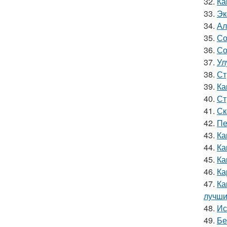
32.
Ка
33.
Эк
34.
Ал
35.
Со
36.
Со
37.
Ул
38.
Ст
39.
Ка
40.
Ст
41.
Ск
42.
Пе
43.
Ка
44.
Ка
45.
Ка
46.
Ка
47.
Ка
лучши
48.
Ис
49.
Бе