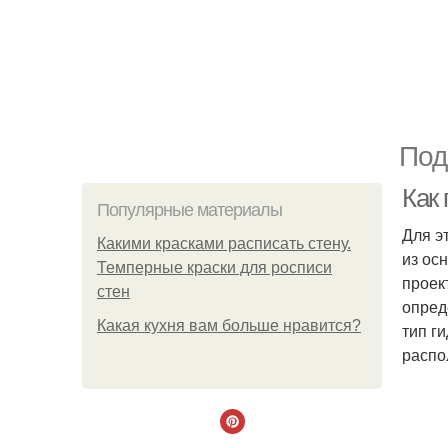
Под
Как
Популярные материалы
Для э
Какими красками расписать стену.
из ос
Темперные краски для росписи
проек
стен
опред
Какая кухня вам больше нравится?
тип г
распо