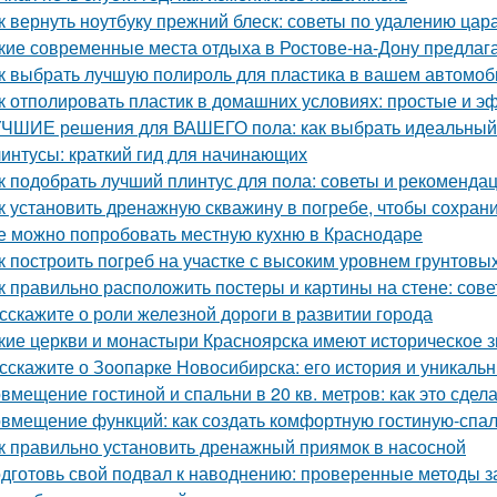
к вернуть ноутбуку прежний блеск: советы по удалению цар
кие современные места отдыха в Ростове-на-Дону предлаг
к выбрать лучшую полироль для пластика в вашем автомоб
к отполировать пластик в домашних условиях: простые и 
ЧШИЕ решения для ВАШЕГО пола: как выбрать идеальный
интусы: краткий гид для начинающих
к подобрать лучший плинтус для пола: советы и рекоменда
к установить дренажную скважину в погребе, чтобы сохрани
е можно попробовать местную кухню в Краснодаре
к построить погреб на участке с высоким уровнем грунтовы
к правильно расположить постеры и картины на стене: сов
сскажите о роли железной дороги в развитии города
кие церкви и монастыри Красноярска имеют историческое 
сскажите о Зоопарке Новосибирска: его история и уникаль
вмещение гостиной и спальни в 20 кв. метров: как это сдел
вмещение функций: как создать комфортную гостиную-спа
к правильно установить дренажный приямок в насосной
дготовь свой подвал к наводнению: проверенные методы 