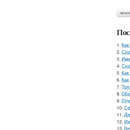
читат
Пос
1.
Как
2.
Соз
3.
Ими
4.
Соз
5.
Как
6.
Как
7.
Топ
8.
Обз
9.
Луч
10.
Се
11.
Ди
12.
Ин
13.
Ве