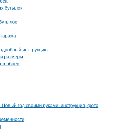
соса
ых бутылок
 бутылок
 гаража
 подробный инструкцию
 и размеры
нов обоев
а Новый год своими руками: инструкция, фото
временности
м