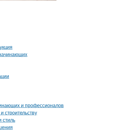
рукция
 начинающих
ации
чинающих и профессионалов
 и строительству
и стиль
ешения