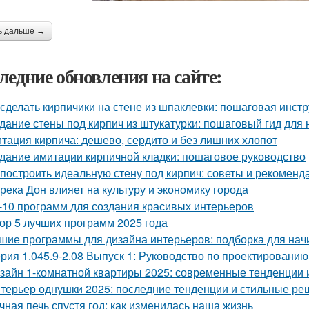
ь дальше →
ледние обновления на сайте:
 сделать кирпичики на стене из шпаклевки: пошаговая инст
дание стены под кирпич из штукатурки: пошаговый гид для
тация кирпича: дешево, сердито и без лишних хлопот
дание имитации кирпичной кладки: пошаговое руководство
 построить идеальную стену под кирпич: советы и рекоменд
 река Дон влияет на культуру и экономику города
-10 программ для создания красивых интерьеров
ор 5 лучших программ 2025 года
шие программы для дизайна интерьеров: подборка для на
рия 1.045.9-2.08 Выпуск 1: Руководство по проектированию
зайн 1-комнатной квартиры 2025: современные тенденции 
терьер однушки 2025: последние тенденции и стильные р
чная печь спустя год: как изменилась наша жизнь