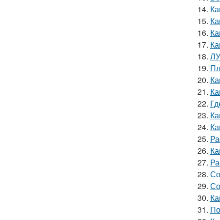
14.
Ка
15.
Ка
16.
Ка
17.
Ка
18.
ЛУ
19.
Пл
20.
Ка
21.
Ка
22.
Гд
23.
Ка
24.
Ка
25.
Ра
26.
Ка
27.
Ра
28.
Со
29.
Со
30.
Ка
31.
По