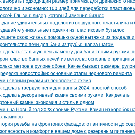
к выбрать подходящий размер приямка для дренажного на
ологично и экономно: 100 идей для переработки пластиков
ексей Глызин: лидер, который изменил бизнес
здание удивительных поделок из воздушного пластилина и
здавайте уникальные поделки из пластиковых бутылок
учшите свою жизнь с помощью одной вытяжки из подвала и
роительство печи для бани из трубы: шаг за шагом
к сделать стальную печь каменку для бани своими руками:
роительство банных печей из металла: основные принципы
олько метров в рулоне обоев. Какие бывают размеры руло
ределка новостройки: основные этапы чернового ремонта
мин своими руками из пеноплекса схема
к сделать твердую пену для ванны 2024: простой способ
к сделать декоративный камин своими руками. Как делать
ртонный камин: экономия и стиль в одном
мин на Новый год 2023 своими Руками. Камин из коробок н
х каминов
тория резьбы на фронтонах фасадов: от античности до со
зопасность и комфорт в вашем доме с резервным питание