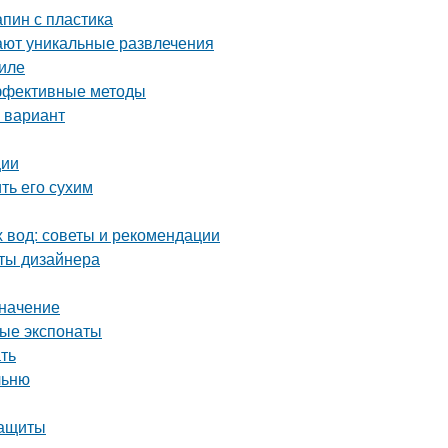
апин с пластика
ают уникальные развлечения
иле
эффективные методы
 вариант
ции
ть его сухим
х вод: советы и рекомендации
еты дизайнера
значение
ные экспонаты
ать
льню
защиты