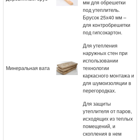
мм для обрешетки
под утеплитель.
Брусок 25х40 мм –
для контробрешетки
под гипсокартон.
Для утепления
наружных стен при
использовании
Минеральная вата
технологии
каркасного монтажа и
для шумоизоляции в
перегородках.
Для защиты
утеплителя от паров,
исходящих из теплых
помещений, и
скопления в нем