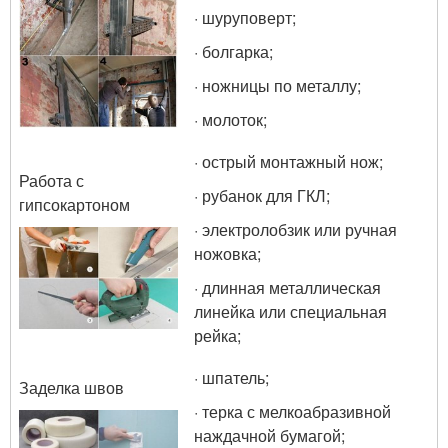
· шуруповерт;
· болгарка;
· ножницы по металлу;
· молоток;
· острый монтажный нож;
Работа с
· рубанок для ГКЛ;
гипсокартоном
· электролобзик или ручная
ножовка;
· длинная металлическая
линейка или специальная
рейка;
· шпатель;
Заделка швов
· терка с мелкоабразивной
наждачной бумагой;