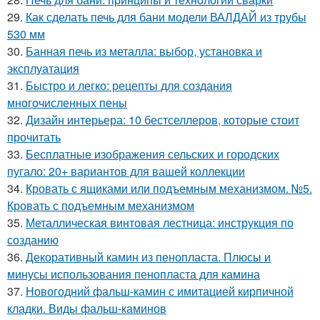
29.
Как сделать печь для бани модели ВАЛДАЙ из трубы
530 мм
30.
Банная печь из металла: выбор, установка и
эксплуатация
31.
Быстро и легко: рецепты для создания
многочисленных пены
32.
Дизайн интерьера: 10 бестселлеров, которые стоит
прочитать
33.
Бесплатные изображения сельских и городских
пугало: 20+ вариантов для вашей коллекции
34.
Кровать с ящиками или подъемным механизмом. №5.
Кровать с подъемным механизмом
35.
Металлическая винтовая лестница: инструкция по
созданию
36.
Декоративный камин из пенопласта. Плюсы и
минусы использования пенопласта для камина
37.
Новогодний фальш-камин с имитацией кирпичной
кладки. Виды фальш-каминов