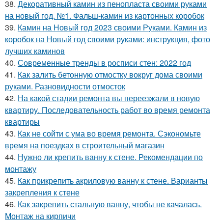
38.
Декоративный камин из пенопласта своими руками
на новый год. №1. Фальш-камин из картонных коробок
39.
Камин на Новый год 2023 своими Руками. Камин из
коробок на Новый год своими руками: инструкция, фото
лучших каминов
40.
Современные тренды в росписи стен: 2022 год
41.
Как залить бетонную отмостку вокруг дома своими
руками. Разновидности отмосток
42.
На какой стадии ремонта вы переезжали в новую
квартиру. Последовательность работ во время ремонта
квартиры
43.
Как не сойти с ума во время ремонта. Сэкономьте
время на поездках в строительный магазин
44.
Нужно ли крепить ванну к стене. Рекомендации по
монтажу
45.
Как прикрепить акриловую ванну к стене. Варианты
закрепления к стене
46.
Как закрепить стальную ванну, чтобы не качалась.
Монтаж на кирпичи