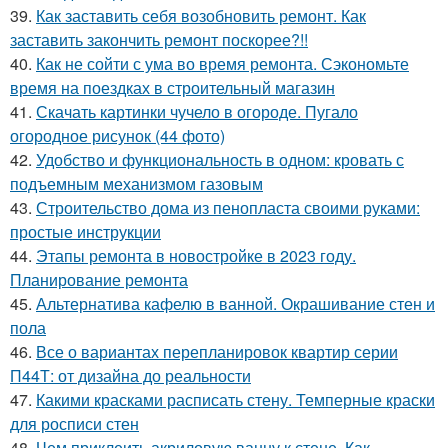
39.
Как заставить себя возобновить ремонт. Как
заставить закончить ремонт поскорее?!!
40.
Как не сойти с ума во время ремонта. Сэкономьте
время на поездках в строительный магазин
41.
Скачать картинки чучело в огороде. Пугало
огородное рисунок (44 фото)
42.
Удобство и функциональность в одном: кровать с
подъемным механизмом газовым
43.
Строительство дома из пенопласта своими руками:
простые инструкции
44.
Этапы ремонта в новостройке в 2023 году.
Планирование ремонта
45.
Альтернатива кафелю в ванной. Окрашивание стен и
пола
46.
Все о вариантах перепланировок квартир серии
П44Т: от дизайна до реальности
47.
Какими красками расписать стену. Темперные краски
для росписи стен
48.
Чем приклеить акриловую ванну к стене. Как