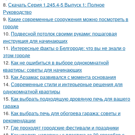
8.
Скачать Серия 1.245.4-5 Выпуск 1: Полное
Руководство
9.
Какие современные сооружения можно посмотреть в
городе
10.
Подвесной потолок своими руками: пошаговая
инструкция для начинающих
11.
Интересные факты о Белгороде: что вы не знали о
этом городе
12.
Как не ошибиться в выборе однокомнатной
квартиры: советы для начинающих
13.
Как Арзамас развивался с момента основания
14.
Современные стили и интерьерные решения для
однокомнатной квартиры
15.
Как выбрать подходящую дровяную печь для вашего
гаража
16.
Как выбрать печь для обогрева гаража: советы и
рекомендации
17.
Где проходят городские фестивали и праздники
18.
Как удалить царапины с пластика за 30 способов с