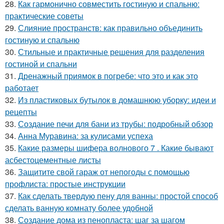
28.
Как гармонично совместить гостиную и спальню:
практические советы
29.
Слияние пространств: как правильно объединить
гостиную и спальню
30.
Стильные и практичные решения для разделения
гостиной и спальни
31.
Дренажный приямок в погребе: что это и как это
работает
32.
Из пластиковых бутылок в домашнюю уборку: идеи и
рецепты
33.
Создание печи для бани из трубы: подробный обзор
34.
Анна Муравина: за кулисами успеха
35.
Какие размеры шифера волнового 7 . Какие бывают
асбестоцементные листы
36.
Защитите свой гараж от непогоды с помощью
профлиста: простые инструкции
37.
Как сделать твердую пену для ванны: простой способ
сделать ванную комнату более удобной
38.
Создание дома из пенопласта: шаг за шагом