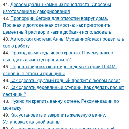
41.
Делаем фальш-камин из пенопласта. Способы
изготовления и декорирования
42.
Пропорции бетона для отмостки вокруг дома.
Прочная и долговечная отмостка: как приготовить
цементный раствор и какие добавки использовать
43.
Авторская система Анны Муравиной: как продвигать
свою работу
44.
Проход дымохода через кровлю. Почему важно
выводить дымоход правильно?
45.
Перепланировка квартиры в домах серии П-44М:
основные этапы и принципы
46.
Как сделать круглый годный профит с "колом веси"
47.
Как сделать деревянные ступени. Как сделать расчет
лестницы?
48.
Нужно ли крепить ванну к стене. Рекомендации по
монтажу
49.
Как установить и закрепить железную ванну.
Установка стальной ванны
50.
Как правильно выполняется установка стальной