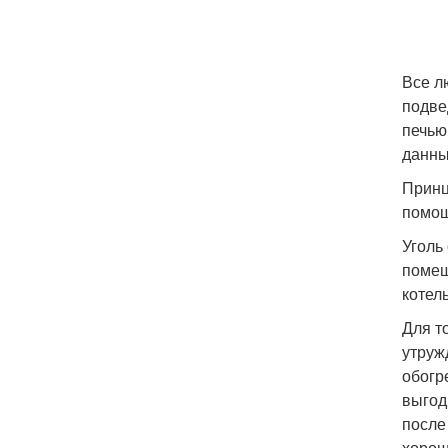
Все л
подве
печью
данны
Принц
помощ
Уголь
помещ
котел
Для т
утруж
обогр
выгод
после
хорош