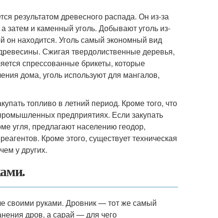
ется результатом древесного распада. Он из-за
а затем и каменный уголь. Добывают уголь из-
рой он находится. Уголь самый экономный вид
б древесины. Сжигая твердолиственные деревья,
ляется спрессованные брикеты, которые
ения дома, уголь используют для мангалов,
упать топливо в летний период. Кроме того, что
 промышленных предприятиях. Если закупать
ме угля, предлагают населению геодор,
реагентов. Кроме этого, существует техническая
чем у других.
ками.
че своими руками. Дровник — тот же самый
анения дров, а сарай — для чего