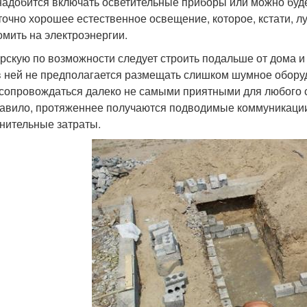
надобится включать осветительные приборы или можно будет
точно хорошее естественное освещение, которое, кстати, лу
омить на электроэнергии.
рскую по возможности следует строить подальше от дома и
в ней не предполагается размещать слишком шумное оборуд
 сопровождаться далеко не самыми приятными для любого с
равило, протяженнее получаются подводимые коммуникации 
нительные затраты.