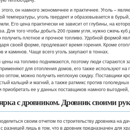
 этого, он намного экономичнее и практичнее. Уголь – явля
ой температуры, уголь твердеет и образовывается в бурый, 
емли. Его цена практически не зависит от глубины, на кото
ва. Для того чтобы добыть 200 грамм угля, нужно сжечь ку
 получить плотное и прочное топливо. Удобной формой яв
даря своей форме, продлевают время горения. Кроме отопл
ов и каминов. Чаще всего уголь закупают в тоннах.
 цены на топливо поднимаются, поэтому люди стараются зак
 применяют для отопления домов, его также используют на
во оптом, можно получить неплохую скидку. Поставщики кро
стый кальций и магний, а также ратмикс против гололедных 
 и приобретать ее у данных поставщиков намного выгодней, 
ярка с дровником. Дровник своими ру
поделиться своим отчетом по строительству дровника на да
 с разницей лишь в том, что в дровник предназначен для хр