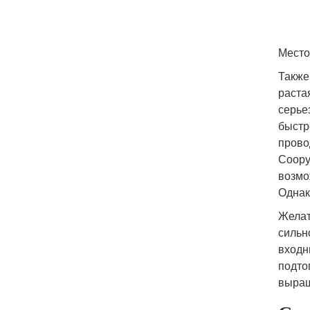
Место
Также
раста
серье
быстр
прово
Соору
возмо
Однак
Желат
сильн
входн
подто
выращ