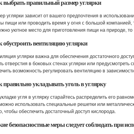
ак выбрать правильный размер углярки
мер углярки зависит от вашего предпочтения в использован
ы пищи или проводить время у огня с большой компанией, 
ужно уютное место для приготовления пищи на природе, то
ак обустроить вентиляцию углярки
тиляция углярки важна для обеспечения достаточного досту
ть отверстия в боковых стенах углярки или предусмотреть 
ечить возможность регулировать вентиляцию в зависимости
ак правильно укладывать уголь в углярку
 укладке угля в углярку старайтесь распределить его равно
 можно использовать специальные решетки или металличес
о, чтобы обеспечить достаточный доступ кислорода.
акие безопасностные меры следует соблюдать при ис