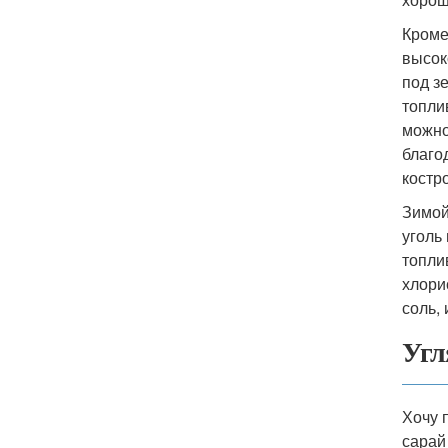
Кроме
высок
под з
топли
можно
благо
костр
Зимой
уголь
топли
хлори
соль,
Угл
Хочу 
сарай