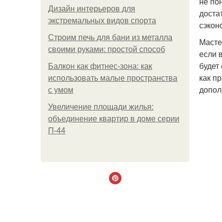
не по
Дизайн интерьеров для
доста
экстремальных видов спорта
сэкон
Строим печь для бани из металла
Масте
своими руками: простой способ
если 
будет
Балкон как фитнес-зона: как
как п
использовать малые пространства
допол
с умом
Увеличение площади жилья:
объединение квартир в доме серии
П-44