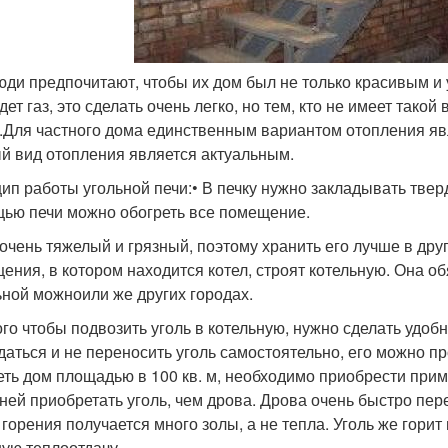
юди предпочитают, чтобы их дом был не только красивым и у
дет газ, это сделать очень легко, но тем, кто не имеет так
.Для частного дома единственным вариантом отопления явл
й вид отопления является актуальным.
ип работы угольной печи:• В печку нужно закладывать тверд
ью печи можно обогреть все помещение.
 очень тяжелый и грязный, поэтому хранить его лучше в др
ения, в котором находится котел, строят котельную. Она о
ьной можноили же других городах.
ого чтобы подвозить уголь в котельную, нужно сделать удоб
даться и не переносить уголь самостоятельно, его можно п
еть дом площадью в 100 кв. м, необходимо приобрести прим
ней приобретать уголь, чем дрова. Дрова очень быстро пер
 горения получается много золы, а не тепла. Уголь же гори
ую теплоотдачу.