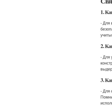
Свя
1. Ка
- Для
безоп
учиты
2. К
- Для
конст
выдер
3. К
- Для
Помни
испол