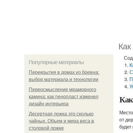
Как
Сод
Популярные материалы
К
С
Перекрытия в домах из бревна:
П
выбор материала и технологии
У
Переосмысление мраморного
Как
камина: как пенопласт изменил
дизайн интерьера
Место
Десертная ложка это сколько
от де
чайных. Объем и мера веса в
будет
столовой ложке