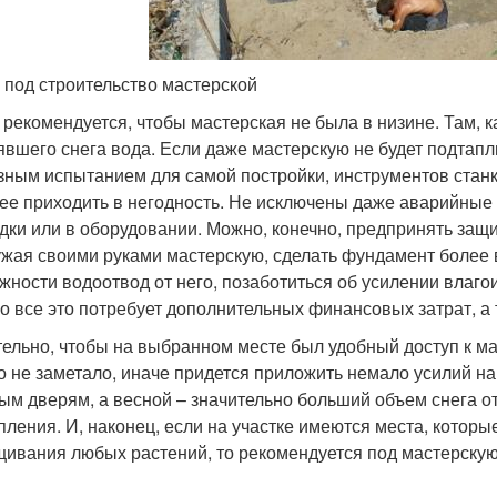
 под строительство мастерской
 рекомендуется, чтобы мастерская не была в низине. Там, к
явшего снега вода. Если даже мастерскую не будет подтапл
зным испытанием для самой постройки, инструментов станк
ее приходить в негодность. Не исключены даже аварийные 
дки или в оборудовании. Можно, конечно, предпринять защ
жая своими руками мастерскую, сделать фундамент более в
жности водоотвод от него, позаботиться об усилении влаго
о все это потребует дополнительных финансовых затрат, а 
ельно, чтобы на выбранном месте был удобный доступ к ма
о не заметало, иначе придется приложить немало усилий на
ым дверям, а весной – значительно больший объем снега о
пления. И, наконец, если на участке имеются места, котор
ивания любых растений, то рекомендуется под мастерскую 