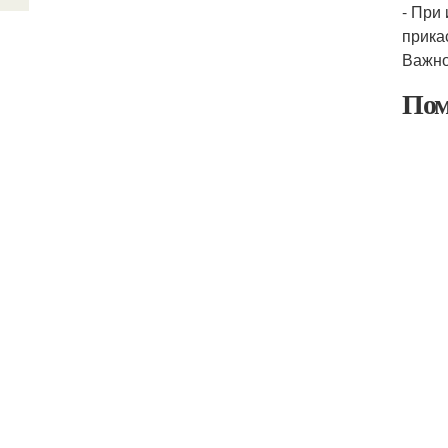
- При
прика
Важно
Пом