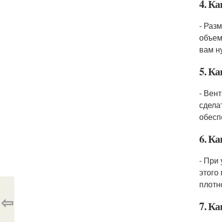
4. К
- Раз
объем
вам н
5. К
- Вен
сдела
обесп
6. К
- При
этого
плотн
⇦
7. К