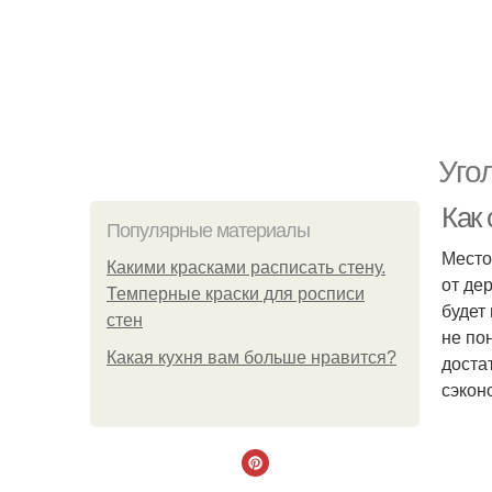
Уго
Как 
Популярные материалы
Место
Какими красками расписать стену.
от де
Темперные краски для росписи
будет
стен
не по
Какая кухня вам больше нравится?
доста
сэкон