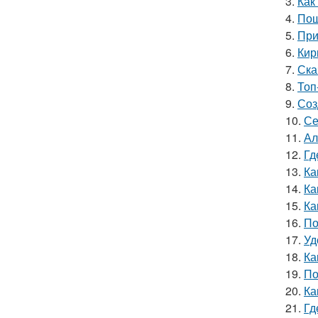
3.
Как
4.
Пош
5.
При
6.
Кир
7.
Ска
8.
Топ
9.
Соз
10.
Се
11.
Ал
12.
Гд
13.
Ка
14.
Ка
15.
Ка
16.
По
17.
Уд
18.
Ка
19.
По
20.
Ка
21.
Гд