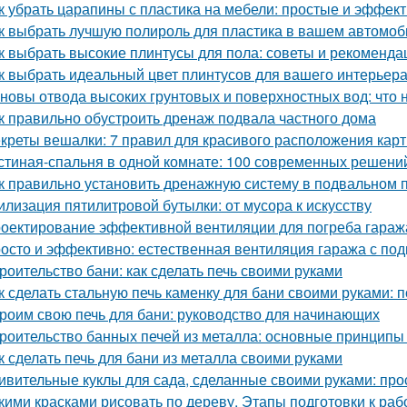
к убрать царапины с пластика на мебели: простые и эффе
к выбрать лучшую полироль для пластика в вашем автомоб
к выбрать высокие плинтусы для пола: советы и рекоменда
к выбрать идеальный цвет плинтусов для вашего интерьер
новы отвода высоких грунтовых и поверхностных вод: что 
к правильно обустроить дренаж подвала частного дома
креты вешалки: 7 правил для красивого расположения кар
стиная-спальня в одной комнате: 100 современных решени
к правильно установить дренажную систему в подвальном
илизация пятилитровой бутылки: от мусора к искусству
оектирование эффективной вентиляции для погреба гараж
осто и эффективно: естественная вентиляция гаража с по
роительство бани: как сделать печь своими руками
к сделать стальную печь каменку для бани своими руками:
роим свою печь для бани: руководство для начинающих
роительство банных печей из металла: основные принципы
к сделать печь для бани из металла своими руками
ивительные куклы для сада, сделанные своими руками: прос
кими красками рисовать по дереву. Этапы подготовки к раб