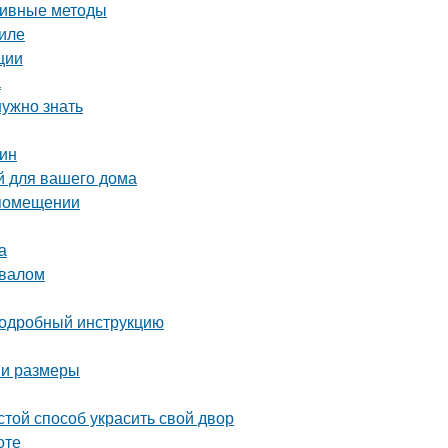
ктивные методы
иле
ции
а
нужно знать
тин
й для вашего дома
 помещении
а
двалом
 подробный инструкцию
 и размеры
той способ украсить свой двор
оте