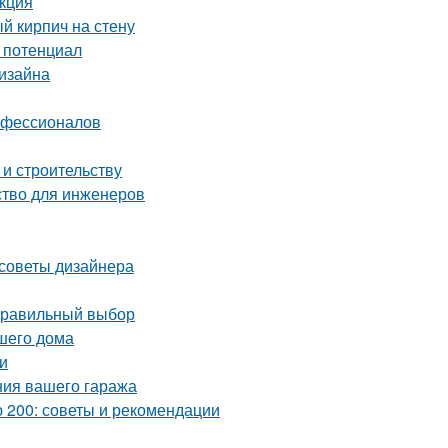
укция
й кирпич на стену
й потенциал
дизайна
рофессионалов
 и строительству
ство для инженеров
 советы дизайнера
 правильный выбор
ашего дома
и
ния вашего гаража
 200: советы и рекомендации