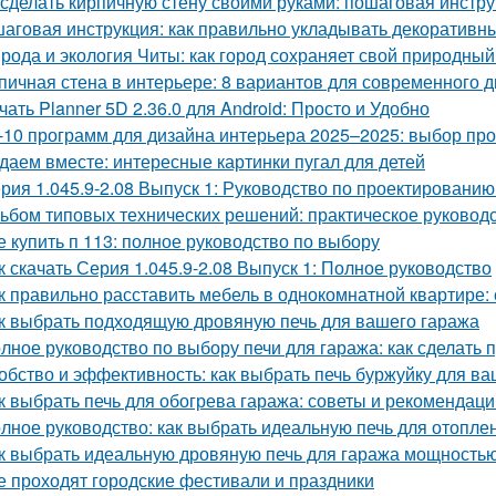
 сделать кирпичную стену своими руками: пошаговая инстр
аговая инструкция: как правильно укладывать декоративны
рода и экология Читы: как город сохраняет свой природны
пичная стена в интерьере: 8 вариантов для современного 
чать Planner 5D 2.36.0 для Android: Просто и Удобно
-10 программ для дизайна интерьера 2025–2025: выбор п
даем вместе: интересные картинки пугал для детей
рия 1.045.9-2.08 Выпуск 1: Руководство по проектированию
ьбом типовых технических решений: практическое руковод
е купить п 113: полное руководство по выбору
к скачать Серия 1.045.9-2.08 Выпуск 1: Полное руководство
к правильно расставить мебель в однокомнатной квартире:
к выбрать подходящую дровяную печь для вашего гаража
лное руководство по выбору печи для гаража: как сделать
обство и эффективность: как выбрать печь буржуйку для в
к выбрать печь для обогрева гаража: советы и рекомендаци
лное руководство: как выбрать идеальную печь для отопле
к выбрать идеальную дровяную печь для гаража мощностью
е проходят городские фестивали и праздники