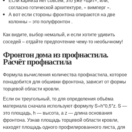
Если карниза нет совсем, это уже «щит», или,
согласно готической архитектуре, « вимперг ».
А вот если стороны фронтона опираются на две
колонны – это полуфронтон .
Как видите, выбор немалый, и если хотите удивить
соседей – отдайте предпочтение чему-то необычному!
Фронтон дома из профнастила.
Расчёт профнастила
Формула вычисления количества профнастила, которое
понадобится для обшивки фронтона, зависит от формы
торцевой области кровли.
Если он треугольный, то для определения объёма
материала сначала используют формулу S=h*0,5*z. S —
это площадь, h — высота, а z — длина основания
фронтона. Узнав площадь торцевой области кровли,
находят площадь одного профилированного листа, для