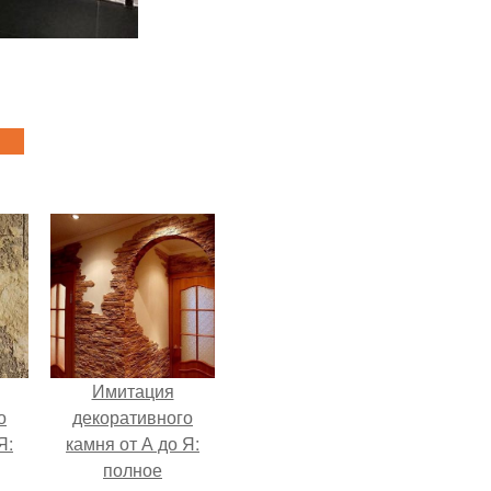
Имитация
о
декоративного
Я:
камня от А до Я:
полное