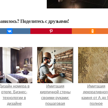
авилось? Поделитесь с друзьями!
Дизайн номера в
Имитация
Имитация
отеле. Бизнес-
кирпичной стены
декоративног
технологии в
своими руками:
камня от А до 
дизайне
пошаговая
полное