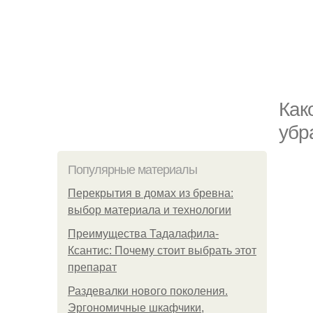
Как
убр
Популярные материалы
Перекрытия в домах из бревна:
выбор материала и технологии
Преимущества Тадалафила-
Ксантис: Почему стоит выбрать этот
препарат
Раздевалки нового поколения.
Эргономичные шкафчики,