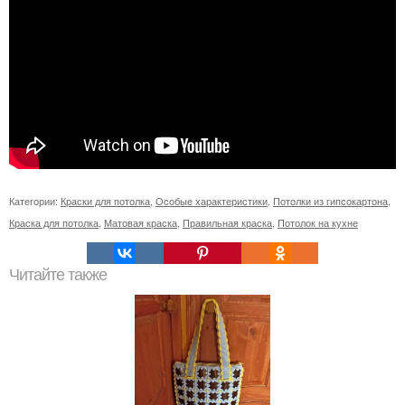
Категории:
Краски для потолка
,
Особые характеристики
,
Потолки из гипсокартона
,
Краска для потолка
,
Матовая краска
,
Правильная краска
,
Потолок на кухне
Читайте также