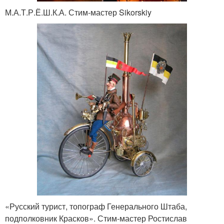
М.А.Т.Р.Ё.Ш.К.А. Стим-мастер Sikorskiy
«Русский турист, топограф Генерального Штаба,
подполковник Красков». Стим-мастер Ростислав