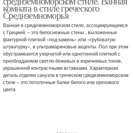
средиземноморском стиле. Ванная
комната в стиле греческого
Средиземноморья
Полки для ванной
Комнаты с
Ванная в средиземноморском стиле, ассоциирующемся
комнаты
кронштейнами
с Грецией, – это белоснежные стены , выложенные
фактурной плиткой «под камень» или «грубоватую
штукатурку», и ультрамариновые акценты. Пол при этом
обустраивается узорчатой или однотонной плиткой с
Сантехники в ванной
Хранения в ванной
преобладанием светло-бежевых и коричневых тонов,
комнате
комнате
украшенной контрастными вставками. Характерная
деталь отделки санузла в греческом средиземноморском
стиле – это потолочные балки белого или орехового
цвета
Спальня в стиле
Молодежная комната