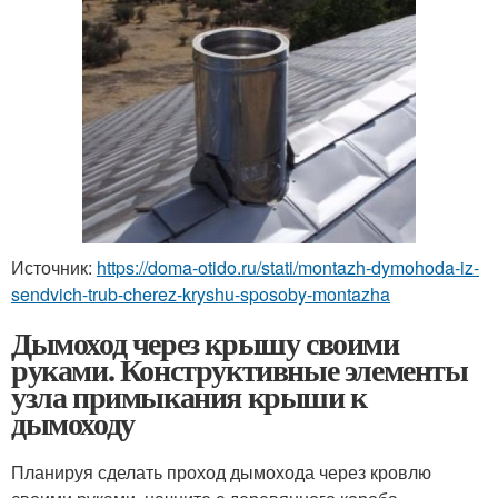
Источник:
https://doma-otido.ru/stati/montazh-dymohoda-iz-
sendvich-trub-cherez-kryshu-sposoby-montazha
Дымоход через крышу своими
руками. Конструктивные элементы
узла примыкания крыши к
дымоходу
Планируя сделать проход дымохода через кровлю