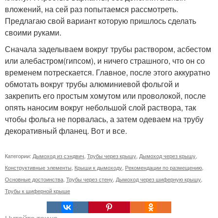
вложений, на сей раз попытаемся рассмотреть.
Предлагаю свой вариант которую пришлось сделать
своими руками.
Сначала заделываем вокруг трубы раствором, асбестом
или алебастром(гипсом), и ничего страшного, что он со
временем потрескается. Главное, после этого аккуратно
обмотать вокруг трубы алюминиевой фольгой и
закрепить его простым хомутом или проволокой, после
опять наносим вокруг небольшой слой раствора, так
чтобы фольга не порвалась, а затем одеваем на трубу
декоративный фланец. Вот и все.
Категории:
Дымоход из сэндвич
,
Трубы через крышу
,
Дымоход через крышу
,
Конструктивные элементы
,
Крыши к дымоходу
,
Рекомендации по размещению
,
Основные достоинства
,
Трубы через стену
,
Дымоход через шиферную крышу
,
Трубы к шиферной крыше