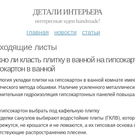
ДЕТАЛИ ИНТЕРЬЕРА
интересные идеи handmade!
главная
новости
статьи
ходящие листы
о ли класть плитку в ванной на гипсокарт
окартон в ванной
логия укладки плитки на гипсокартон в ванной комнате имее
ического метода обшивки. Наличие усиленного металлическо
нительная гидроизоляция гипсокартонных панелей повышаю
 гипсокартон выбрать под кафельную плитку
тделки санузлов выбирают водостойкие плиты (ГКЛВ), кото
 режутся, не крошатся и не ломаются, а их гипсовая основа
тствующие распространению плесени.