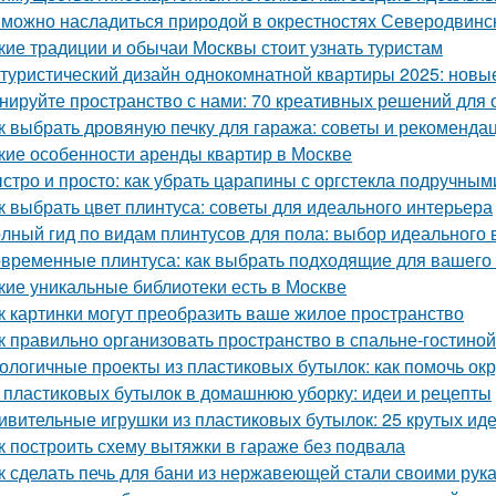
 можно насладиться природой в окрестностях Северодвинс
кие традиции и обычаи Москвы стоит узнать туристам
туристический дизайн однокомнатной квартиры 2025: нов
нируйте пространство с нами: 70 креативных решений для
к выбрать дровяную печку для гаража: советы и рекоменда
кие особенности аренды квартир в Москве
стро и просто: как убрать царапины с оргстекла подручны
к выбрать цвет плинтуса: советы для идеального интерьера
лный гид по видам плинтусов для пола: выбор идеального 
временные плинтуса: как выбрать подходящие для вашего
кие уникальные библиотеки есть в Москве
к картинки могут преобразить ваше жилое пространство
к правильно организовать пространство в спальне-гостиной
ологичные проекты из пластиковых бутылок: как помочь о
 пластиковых бутылок в домашнюю уборку: идеи и рецепты
ивительные игрушки из пластиковых бутылок: 25 крутых ид
к построить схему вытяжки в гараже без подвала
к сделать печь для бани из нержавеющей стали своими рук