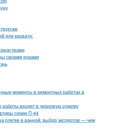
соб
ауну
структаж
й для кровати:
 средствами
нны своими руками
изнь
начные моменты в ремонтных работах в
е работы входят в черновую отделку
ртиры серии П-44
ва плитке в ванной: выбор экспертов — чем