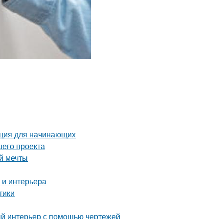
укция для начинающих
шего проекта
й мечты
 и интерьера
тики
ый интерьер с помощью чертежей