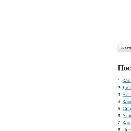
читат
Пос
1.
Как
2.
Диз
3.
Бес
4.
Как
5.
Соз
6.
Узл
7.
Как
8.
Пре