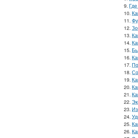
9.
Где
10.
Ка
11.
Фу
12.
Зо
13.
Ка
14.
Ка
15.
Бы
16.
Ка
17.
По
18.
Со
19.
Ка
20.
Ка
21.
Ка
22.
Эк
23.
Из
24.
Уд
25.
Ка
26.
Ка