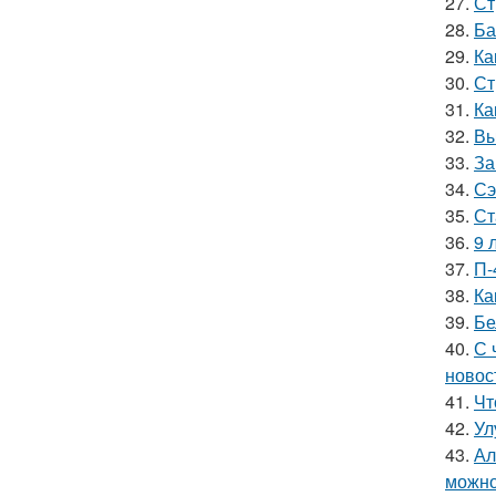
27.
Ст
28.
Ба
29.
Ка
30.
Ст
31.
Ка
32.
Вы
33.
За
34.
Сэ
35.
Ст
36.
9 
37.
П-
38.
Ка
39.
Бе
40.
С 
новос
41.
Чт
42.
Ул
43.
Ал
можно