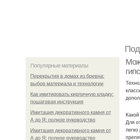
Под
Можн
Популярные материалы
гипс
Перекрытия в домах из бревна:
Техно
выбор материала и технологии
класс
Как имитировать кирпичную кладку:
допол
пошаговая инструкция
Имитация декоративного камня от
Какой
А до Я: полное руководство
Для о
легко
Имитация декоративного камня от
препя
А до Я: полное руководство