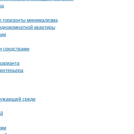
ка
ые горизонты минимализма
 однокомнатной квартиры
ции
ми средствами
варианта
 интерьера
кружающей среде
ей
ами