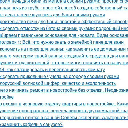
роим печь для бани из металла своими руками: простой спо
нная печь из трубы: простой способ создать собственный с
к сделать железную печь для бани своими руками
роительство печи для бани: простой и эффективный способ
к сделать отмостку из бетона своими руками: подробный ин
бираем правильное основание для кровати. Виды основани
головок 1: Всё, что нужно знать о желейной пенe для ванн
кономить на пенке для ванны: как заменить ее домашними
аньте мастером своей ванны: создавайте средства для ва
лучших и худших вещей, которые могут повлиять на вашу ж
44: как спланировать и перепланировать комнату
к сделать прикольные чучела на огороде своими руками
лорусский волновой шифер: качество и экологичность
чего начинать ремонт в новостройке без отделки. Неодноз
тройке
о входит в черновую отделку квартиры в новостройке.. Каки
учшение пространства: перепланировка двухкомнатной ква
ьтернатива плитке в ванной Советы экспертов. Альтернати
 заменить кафель в санузле?