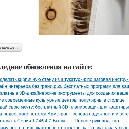
ь дальше →
ледние обновления на сайте:
 сделать кирпичную стену из штукатурки: пошаговая инстр
айн интерьера без границ: 20 бесплатных программ для ва
платные 3D-дизайнерские инструменты для создания ваше
ие современные культурные центры популярны в столице
дай свою мечту: бесплатный 3D планировщик для квартиры
ы подвесного потолка Армстронг: основа надежности и эсте
 скачать Серия 1.245.4-2 Выпуск 1: Полное руководство
имущества гипсокартонных потолков: как создать идеальн