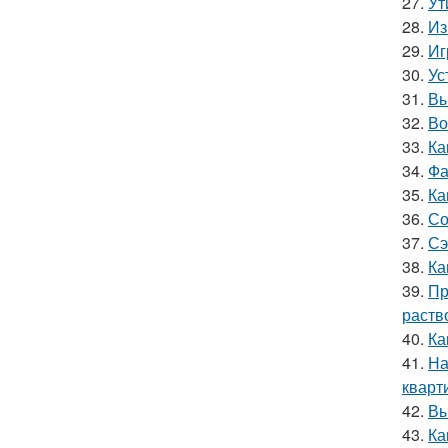
27.
Ут
28.
Из
29.
Иг
30.
Ус
31.
Вы
32.
Во
33.
Ка
34.
Фа
35.
Ка
36.
Со
37.
Сэ
38.
Ка
39.
Пр
раств
40.
Ка
41.
На
кварт
42.
Вы
43.
Ка