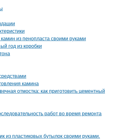
ты
ндации
ктеристики
 камин из пенопласта своими руками
ый год из коробки
тона
 средствами
отовления камина
вечная отмостка: как приготовить цементный
оследовательность работ во время ремонта
фик из пластиковых бутылок своими руками.