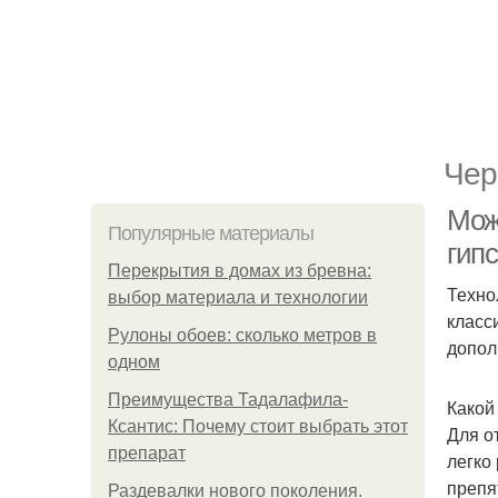
Чер
Можн
Популярные материалы
гипс
Перекрытия в домах из бревна:
Техно
выбор материала и технологии
класс
Рулоны обоев: сколько метров в
допол
одном
Преимущества Тадалафила-
Какой
Ксантис: Почему стоит выбрать этот
Для о
препарат
легко
препя
Раздевалки нового поколения.