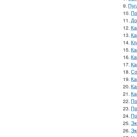
9.
Пуг
10.
По
11.
До
12.
Ка
13.
Ка
14.
Кл
15.
Ка
16.
Ка
17.
Ка
18.
Со
19.
Ка
20.
Ка
21.
Ка
22.
По
23.
Пр
24.
По
25.
Эк
26.
Эк