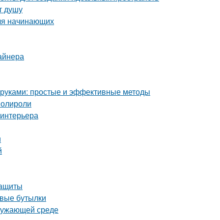
т душу
для начинающих
айнера
и руками: простые и эффективные методы
полироли
 интерьера
и
й
защиты
овые бутылки
кружающей среде