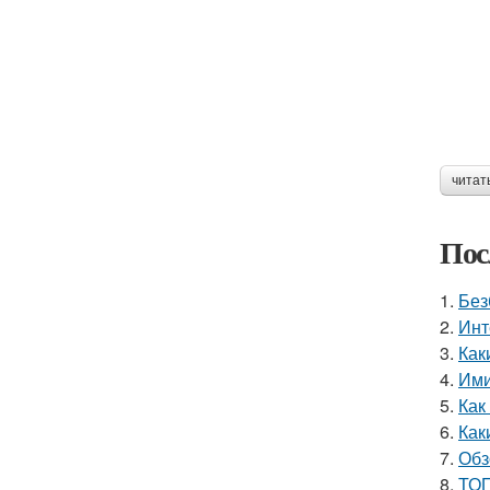
читат
Пос
1.
Без
2.
Инт
3.
Как
4.
Ими
5.
Как
6.
Как
7.
Обз
8.
ТОП