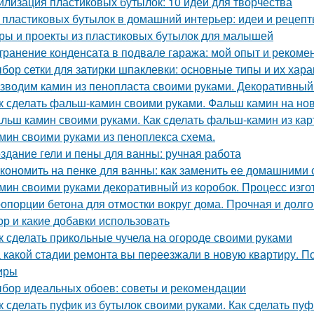
илизация пластиковых бутылок: 10 идей для творчества
 пластиковых бутылок в домашний интерьер: идеи и рецеп
ры и проекты из пластиковых бутылок для малышей
транение конденсата в подвале гаража: мой опыт и рекоме
бор сетки для затирки шпаклевки: основные типы и их хара
зводим камин из пенопласта своими руками. Декоративный
к сделать фальш-камин своими руками. Фальш камин на нов
льш камин своими руками. Как сделать фальш-камин из кар
мин своими руками из пеноплекса схема.
здание гели и пены для ванны: ручная работа
кономить на пенке для ванны: как заменить ее домашними
мин своими руками декоративный из коробок. Процесс изг
опорции бетона для отмостки вокруг дома. Прочная и долго
ор и какие добавки использовать
к сделать прикольные чучела на огороде своими руками
 какой стадии ремонта вы переезжали в новую квартиру. П
иры
бор идеальных обоев: советы и рекомендации
к сделать пуфик из бутылок своими руками. Как сделать пу