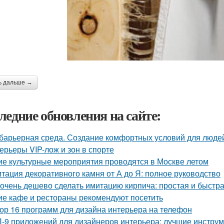
ь дальше →
ледние обновления на сайте:
барьерная среда. Создание комфортных условий для люде
ерьеры VIP-лож и зон в спорте
ие культурные мероприятия проводятся в Москве летом
тация декоративного камня от А до Я: полное руководство
 очень дешево сделать имитацию кирпича: простая и быстр
ие кафе и рестораны рекомендуют посетить
ор 16 программ для дизайна интерьера на телефон
-9 приложений для дизайнеров интерьера: лучшие инструм