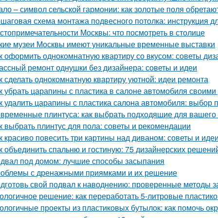
ало – символ сельской гармонии: как золотые поля обретаю
шаговая схема монтажа подвесного потолка: инструкция 
стопримечательности Москвы: что посмотреть в столице
кие музеи Москвы имеют уникальные временные выставки
к оформить однокомнатную квартиру со вкусом: советы диз
ассный ремонт однушки без дизайнера: советы и идеи
к сделать однокомнатную квартиру уютной: идеи ремонта
к убрать царапины с пластика в салоне автомобиля своим
к удалить царапины с пластика салона автомобиля: выбор 
временные плинтуса: как выбрать подходящие для вашего
к выбрать плинтус для пола: советы и рекомендации
к красиво повесить три картины над диваном: советы и иде
к объединить спальню и гостиную: 75 дизайнерских решени
двал под домом: лучшие способы засыпания
облемы с дренажными приямками и их решение
дготовь свой подвал к наводнению: проверенные методы 
ологичное решение: как переработать 5-литровые пластик
ологичные проекты из пластиковых бутылок: как помочь о