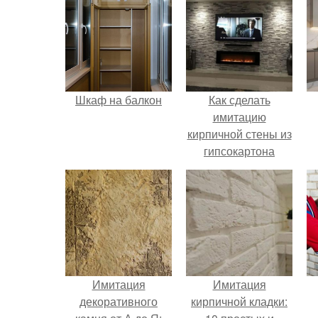
Шкаф на балкон
Как сделать
имитацию
кирпичной стены из
гипсокартона
своими руками:
пошаговая
инструкция
Имитация
Имитация
декоративного
кирпичной кладки: