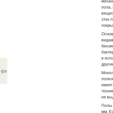
механ
пола,
вещес
этих 
покры
Основ
видам
бензи
бакте
в кот
други
⇦
Монол
полиэ
имеет
техни
не вы
Полы 
мм. Е