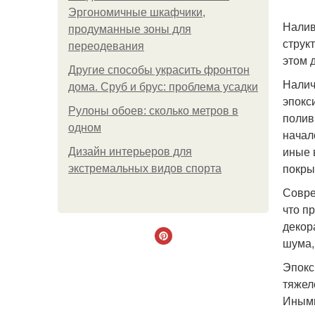
Эргономичные шкафчики,
Налив
продуманные зоны для
струк
переодевания
этом 
Другие способы украсить фронтон
Налич
дома. Сруб и брус: проблема усадки
эпокс
Рулоны обоев: сколько метров в
полив
одном
начал
иные 
Дизайн интерьеров для
покры
экстремальных видов спорта
Совре
что п
декор
шума,
Эпокс
тяжел
Иными