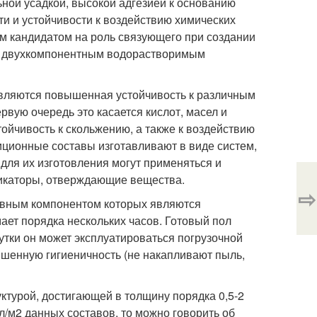
ной усадкой, высокой адгезией к основанию
ти и устойчивости к воздействию химических
м кандидатом на роль связующего при создании
ым двухкомпонентным водорастворимым
ляются повышенная устойчивость к различным
рвую очередь это касается кислот, масел и
стойчивость к скольжению, а также к воздействию
иционные составы изготавливают в виде систем,
 для их изготовления могут применяться и
икаторы, отверждающие вещества.
⇨
авным компонентом которых являются
ает порядка нескольких часов. Готовый пол
сутки он может эксплуатироваться погрузочной
ышенную гигиеничность (не накапливают пыль,
турой, достигающей в толщину порядка 0,5-2
л/м2 данных составов, то можно говорить об