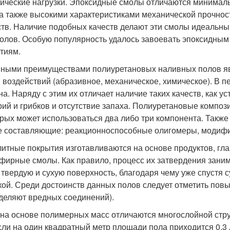
ические нагрузки. Эпоксидные смолы отличаются минималь
 а также высокими характеристиками механической прочнос
тв. Наличие подобных качеств делают эти смолы идеальны
полов. Особую популярность удалось завоевать эпоксидн
тиям.
ными преимуществами полиуретановых наливных полов яв
 воздействий (абразивное, механическое, химическое). В пе
на. Наряду с этим их отличает наличие таких качеств, как у
рий и грибков и отсутствие запаха. Полиуретановые композ
орых может использоваться два либо три компонента. Также
е составляющие: реакционноспособные олигомеры, модиф
итные покрытия изготавливаются на основе продуктов, гл
фирные смолы. Как правило, процесс их затвердения заним
 твердую и сухую поверхность, благодаря чему уже спустя 
кой. Среди достоинств данных полов следует отметить пов
деляют вредных соединений).
на основе полимерных масс отличаются многослойной струк
сли на один квадратный метр площади пола приходится 0,3 