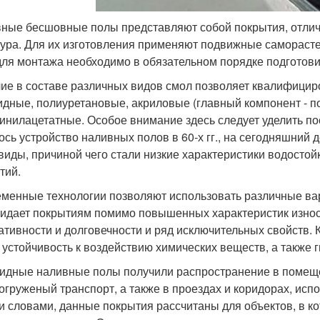
ные бесшовные полы представляют собой покрытия, отлич
тура. Для их изготовления применяют подвижные самораст
для монтажа необходимо в обязательном порядке подготови
ие в составе различных видов смол позволяет квалифицир
идные, полиуретановые, акриловые (главный компонент - 
инилацетатные. Особое внимание здесь следует уделить пос
ось устройство наливных полов в 60-х гг., на сегодняшний
виды, причиной чего стали низкие характеристики водостой
тий.
менные технологии позволяют использовать различные вар
ридает покрытиям помимо повышенных характеристик износо
ативности и долговечности и ряд исключительных свойств. К
 устойчивость к воздействию химических веществ, а также г
идные наливные полы получили распространение в помеще
огруженый транспорт, а также в проездах и коридорах, исп
 словами, данные покрытия рассчитаны для объектов, в 