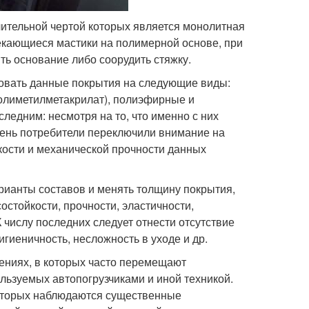
ительной чертой которых является монолитная
екающиеся мастики на полимерной основе, при
ть основание либо соорудить стяжку.
овать данные покрытия на следующие виды:
полиметилметакрилат), полиэфирные и
ледним: несмотря на то, что именно с них
 день потребители переключили внимание на
кости и механической прочности данных
ианты составов и менять толщину покрытия,
стойкости, прочности, эластичности,
 числу последних следует отнести отсутствие
игиеничность, несложность в уходе и др.
ниях, в которых часто перемещают
ользуемых автопогрузчиками и иной техникой.
которых наблюдаются существенные