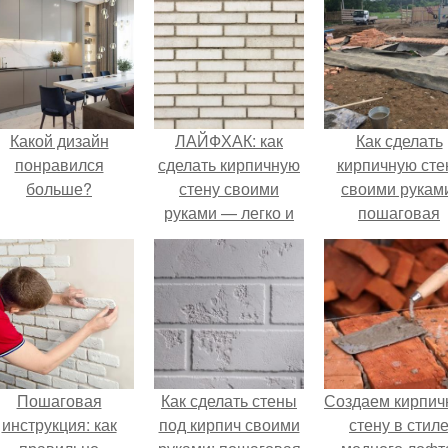
Какой дизайн
ЛАЙФХАК: как
Как сделать
понравился
сделать кирпичную
кирпичную сте
больше?
стену своими
своими рукам
руками — легко и
пошаговая
просто
инструкция
Пошаговая
Как сделать стены
Создаем кирпич
инструкция: как
под кирпич своими
стену в стил