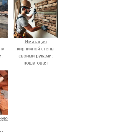
Имитация
ну
кирпичной стены
и:
своими руками:
пошаговая
инструкция
ную
е