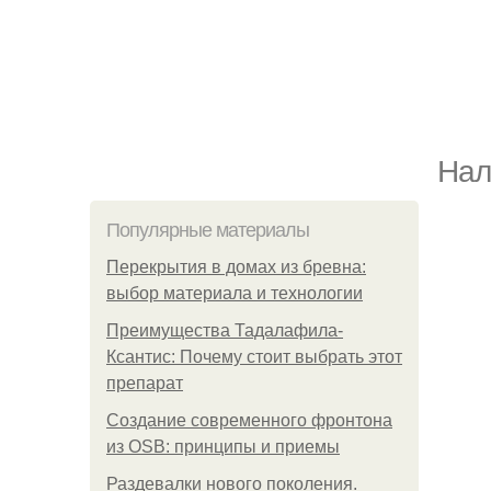
Нал
Популярные материалы
Перекрытия в домах из бревна:
выбор материала и технологии
Преимущества Тадалафила-
Ксантис: Почему стоит выбрать этот
препарат
Создание современного фронтона
из OSB: принципы и приемы
Раздевалки нового поколения.