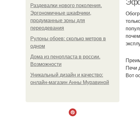
Эфф
Раздевалки нового поколения.
Обогр
Эргономичные шкафчики,
тольк
продуманные зоны для
попул
переодевания
почем
Рулоны обоев: сколько метров в
экспл
одном
Дома из пенопласта в россии.
Преим
Возможности
Печи 
Вот о
Уникальный дизайн и качество:
онлайн-магазин Анны Муравиной