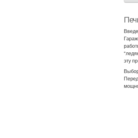
Печ
Введ
Гараж
работ
"ледя
эту п
Выбор
Перед
мощно