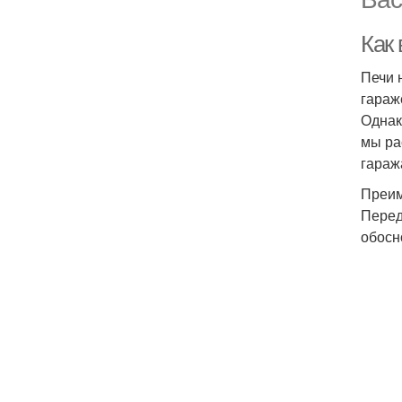
Как 
Печи 
гараж
Однак
мы ра
гараж
Преим
Перед
обосн