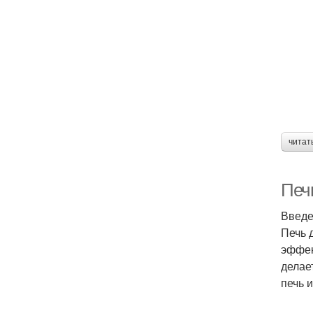
читат
Печь
Введ
Печь 
эффек
делае
печь 