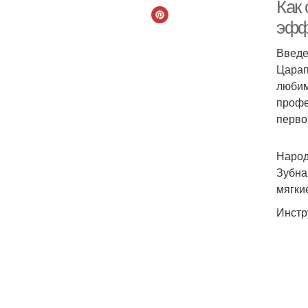
Как
эфф
Введ
Царап
любим
профе
перво
Р
Народ
Зубна
мягки
Инстр