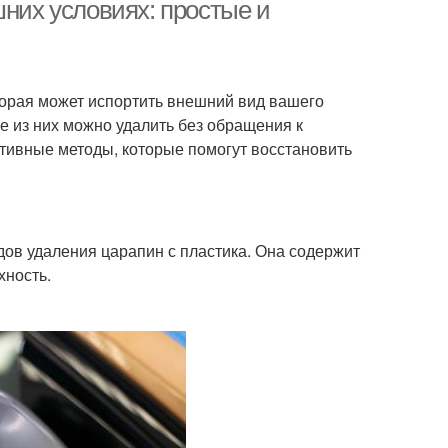
квартире
шних условиях: простые и
Ремонт в панельном
Ремонт до и
торая может испортить внешний вид вашего
доме
ие из них можно удалить без обращения к
тивные методы, которые помогут восстановить
дов удаления царапин с пластика. Она содержит
хность.