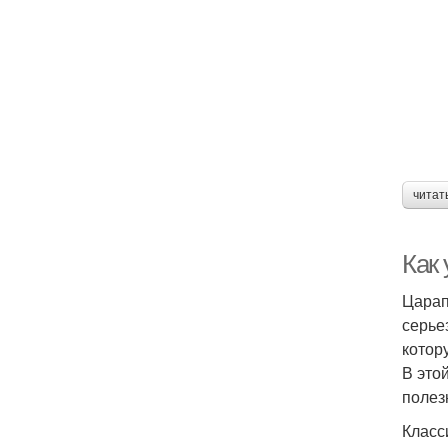
читат
Как
Царап
серье
котор
В это
полез
Класс