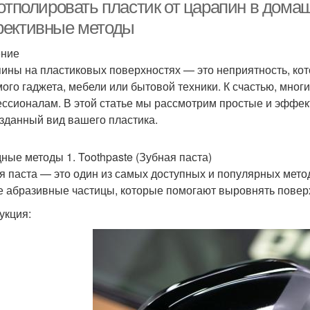
 отполировать пластик от царапин в дома
ективные методы
ение
Разница между
Косметические ремонты
ины на пластиковых поверхностях — это неприятность, ко
капитальным и
ого гаджета, мебели или бытовой техники. К счастью, мног
ссионалам. В этой статье мы рассмотрим простые и эффек
зданный вид вашего пластика.
емонт в панельной
Звоночки для
девятиэтажке
капитального ремонта
ные методы 1. Toothpaste (Зубная паста)
я паста — это один из самых доступных и популярных мето
е абразивные частицы, которые помогают выровнять повер
укция: