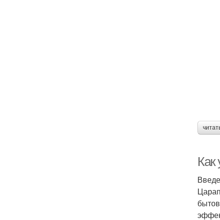
читат
Как
Введ
Царап
бытов
эффек