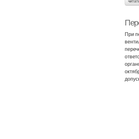
читат
Пер
При п
венти
переч
ответ
орган
октяб
допус