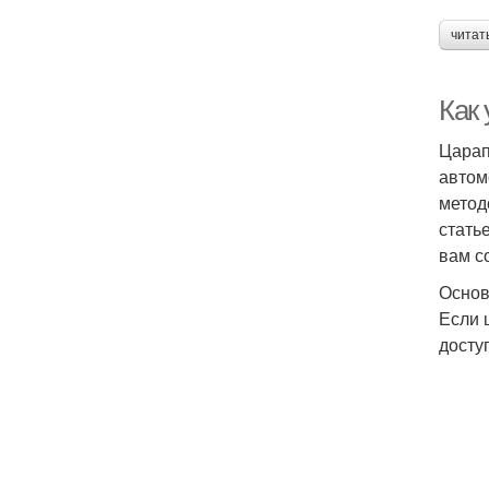
читат
Как
Царап
автом
метод
стать
вам с
Основ
Если 
досту