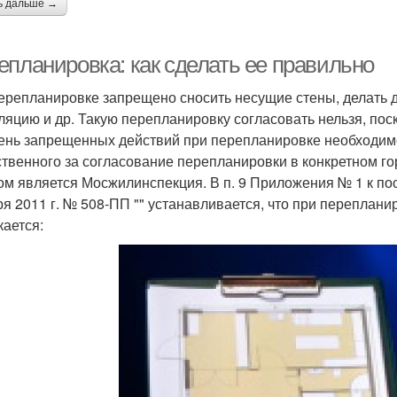
ь дальше →
епланировка: как сделать ее правильно
ерепланировке запрещено сносить несущие стены, делать 
ляцию и др. Такую перепланировку согласовать нельзя, пос
ень запрещенных действий при перепланировке необходимо 
ственного за согласование перепланировки в конкретном го
ом является Мосжилинспекция. В п. 9 Приложения № 1 к п
ря 2011 г. № 508-ПП "" устанавливается, что при перепла
кается: