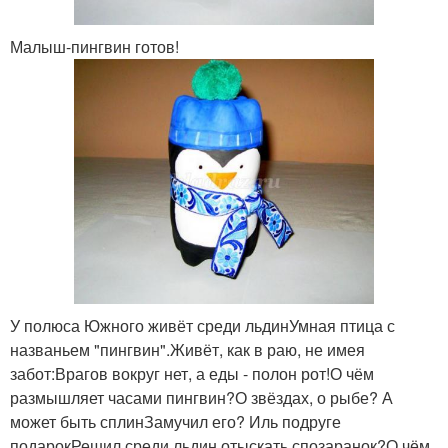
Малыш-пингвин готов!
У полюса Южного живёт среди льдинУмная птица с
названьем "пингвин".Живёт, как в раю, не имея
забот:Врагов вокруг нет, а еды - полон рот!О чём
размышляет часами пингвин?О звёздах, о рыбе? А
может быть сплинЗамучил его? Иль подруге
подарокРешил среди льдин отыскать спозаранок?О чём