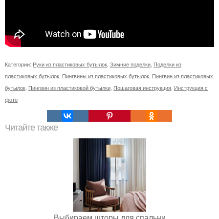
Категории:
Руки из пластиковых бутылок
,
Зимние поделки
,
Поделки из
пластиковых бутылок
,
Пингвины из пластиковых бутылок
,
Пингвин из пластиковых
бутылок
,
Пингвин из пластиковой бутылки
,
Пошаговая инструкция
,
Инструкция с
фото
Читайте также
Выбираем шторы для спальни