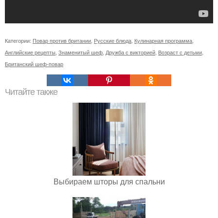
Категории:
Повар против британии
,
Русские блюда
,
Кулинарная программа
,
Английские рецепты
,
Знаменитый шеф
,
Дружба с викторией
,
Возраст с детьми
,
Британский шеф-повар
Читайте также
Выбираем шторы для спальни