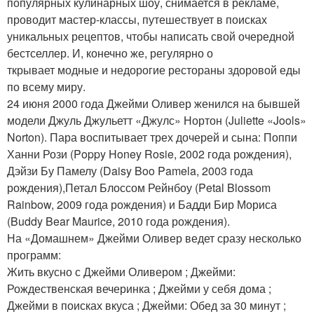
популярных кулинарных шоу, снимается в рекламе,
проводит мастер-классы, путешествует в поисках
уникальных рецептов, чтобы написать свой очередной
бестселлер. И, конечно же, регулярно о
ткрывает модные и недорогие рестораны здоровой еды
по всему миру.
24 июня 2000 года Джейми Оливер женился на бывшей
модели Джуль Джульетт «Джулс» Нортон (Juliette «Jools»
Norton). Пара воспитывает трех дочерей и сына: Поппи
Ханни Рози (Poppy Honey Rosie, 2002 года рождения),
Дэйзи Бу Памелу (Daisy Boo Pamela, 2003 года
рождения),Петал Блоссом Рейнбоу (Petal Blossom
Rainbow, 2009 года рождения) и Бадди Бир Мориса
(Buddy Bear Maurice, 2010 года рождения).
На «Домашнем» Джейми Оливер ведет сразу несколько
программ:
Жить вкусно с Джейми Оливером ; Джейми:
Рождественская вечеринка ; Джейми у себя дома ;
Джейми в поисках вкуса ; Джейми: Обед за 30 минут ;