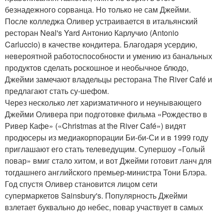
безнадежного сорванца. Но только не сам Джейми.
После колледжа Оливер устраивается в итальянский
ресторан Neal's Yard Антонио Карлучио (Antonio
Carluccio) в качестве кондитера. Благодаря усердию,
невероятной работоспособности и умению из банальных
продуктов сделать роскошное и необычное блюдо,
Джейми замечают владельцы ресторана The River Café и
предлагают стать су-шефом.
Через несколько лет харизматичного и неунывающего
Джейми Оливера при подготовке фильма «Рождество в
Ривер Кафе» («Christmas at the River Café») видят
продюсеры из медиакорпорации Би-би-Си и в 1999 году
приглашают его стать телеведущим. Супершоу «Голый
повар» вмиг стало хитом, и вот Джейми готовит ланч для
тогдашнего английского премьер-министра Тони Блэра.
Год спустя Оливер становится лицом сети
супермаркетов Sainsbury's. Популярность Джейми
взлетает буквально до небес, повар участвует в самых