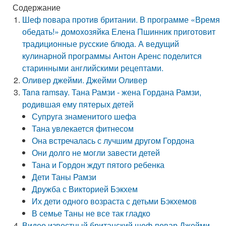
Содержание
Шеф повара против британии. В программе «Время
обедать!» домохозяйка Елена Пшинник приготовит
традиционные русские блюда. А ведущий
кулинарной программы Антон Аренс поделится
старинными английскими рецептами.
Оливер джейми. Джейми Оливер
Tana ramsay. Тана Рамзи - жена Гордана Рамзи,
родившая ему пятерых детей
Супруга знаменитого шефа
Тана увлекается фитнесом
Она встречалась с лучшим другом Гордона
Они долго не могли завести детей
Тана и Гордон ждут пятого ребенка
Дети Таны Рамзи
Дружба с Викторией Бэкхем
Их дети одного возраста с детьми Бэкхемов
В семье Таны не все так гладко
Видео известный британский шеф-повар Джейми