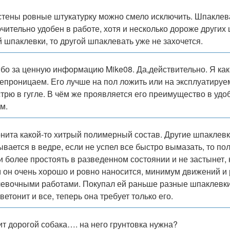
стены ровные штукатурку можно смело исключить. Шпаклев
чительно удобен в работе, хотя и несколько дороже других
й шпаклевки, то другой шпаклевать уже не захочется.
бо за ценную информацию Mike08. Да,действительно. Я как-
епроницаем. Его лучше на пол ложить или на эксплуатируе
трю в гугле. В чём же проявляется его преимущество в удо
м.
онита какой-то хитрый полимерный состав. Другие шпаклев
ывается в ведре, если не успел все быстро вымазать, то по
 и более простоять в разведенном состоянии и не застынет,
 он очень хорошо и ровно наносится, минимум движений и 
евочными работами. Покупал ей раньше разные шпаклевки и
ветонит и все, теперь она требует только его.
ит дорогой собака…. на него грунтовка нужна?