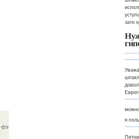
испол
уступ
зато 
Нуж
гип
Уважа
шпакл
довол
Еврог
можно
я пол
⇦
Пятни