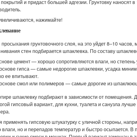
 покрытий и придаст большей адгезии. Грунтовку наносят в 1
водитель.
увеличиваются, нажимайте!
левание
 просыхания грунтовочного слоя, на это уйдет 8–10 часов,
нивания стен подбирается шпаклевка. По составу шпаклев
снове цемент — хорошо сопротивляются влаги, но степень 
основе гипса — самые недорогие шпаклевки, усадка минима
ко ее впитывают.
основе смол или полимеров — самые дорогие из шпаклюющ
ртире шпаклевку подбирают в зависимости от помещения. Д
огой гипсовый вариант, для кухни, туалета и санузла лучш
ера.
я применять гипсовую штукатурку с уличной стороны, напри
о влаги, но и перепадов температур и быстро осыпается. 
евки и сухие смеси в мешках. Первый вариант замешан в за