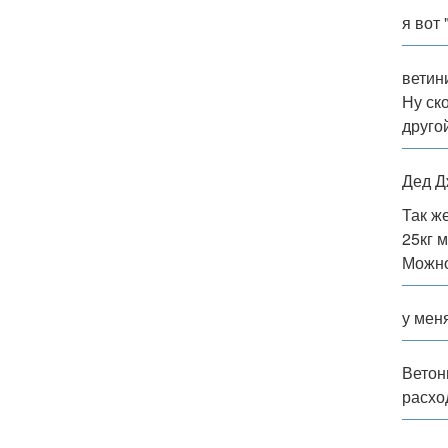
я вот
ветин
Ну ск
друго
Дед Д
Так ж
25кг 
Можно
у мен
Ветон
расхо