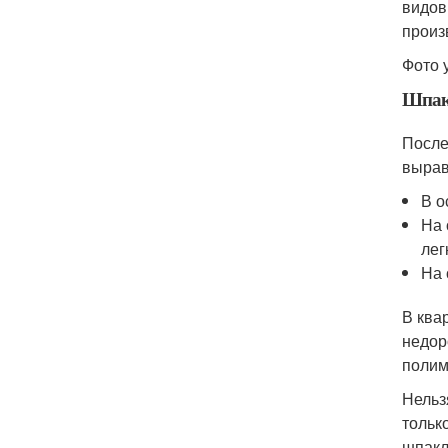
видов
произ
Фото 
Шпак
После
вырав
В о
На 
лег
На 
В ква
недор
полим
Нельз
тольк
шпакл