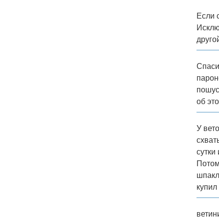
Если 
Исклю
друго
Спаси
парон
пошус
об это
У вет
схват
сутки
Потом
шпакл
купил 
ветин