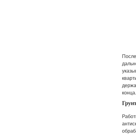
После
дальн
указы
кварт
держа
конца
Грун
Работ
антис
обраб