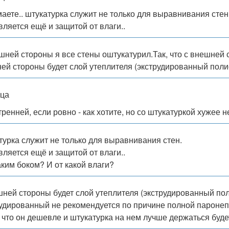
аете.. штукатурка служит не только для выравнивания стен
вляется ещё и защитой от влаги..
шней стороны я все стены оштукатурил.Так, что с внешней с
ей стороны будет слой утеплителя (экструдированный полис
ца
ренней, если ровно - как хотите, но со штукатуркой хужее н
турка служит не только для выравнивания стен.
вляется ещё и защитой от влаги..
аким боком? И от какой влаги?
шней стороны будет слой утеплителя (экструдированный пол
удированный не рекомендуется по причине полной пароне
 что он дешевле и штукатурка на нем лучше держаться буде