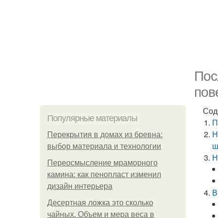
Пос
пов
Сод
Популярные материалы
П
Н
Перекрытия в домах из бревна:
ш
выбор материала и технологии
Н
Переосмысление мраморного
камина: как пенопласт изменил
дизайн интерьера
В
Десертная ложка это сколько
чайных. Объем и мера веса в