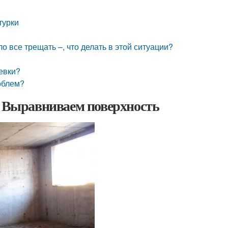
турки
о все трещать –, что делать в этой ситуации?
евки?
облем?
. Выравниваем поверхность