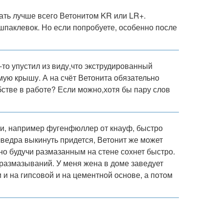
ать лучше всего Ветонитом KR или LR+.
 шпаклевок. Но если попробуете, особенно после
то упустил из виду,что экструдированный
мую крышу. А на счёт Ветонита обязательно
бстве в работе? Если можно,хотя бы пару слов
ки, например фугенфюллер от кнауф, быстро
лведра выкинуть придется, Ветонит же может
 но будучи размазанным на стене сохнет быстро.
размазываний. У меня жена в доме заведует
 на гипсовой и на цементной основе, а потом