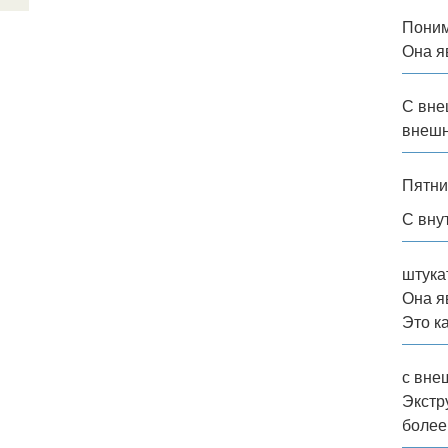
Поним
Она я
С вне
внешн
Пятни
С внут
штука
Она я
Это к
с вне
Экстр
более