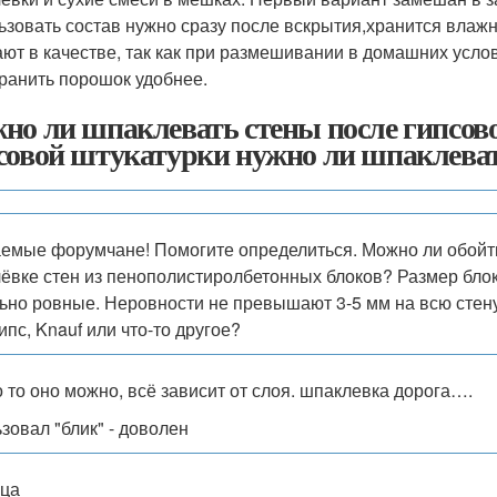
ьзовать состав нужно сразу после вскрытия,хранится влажн
ают в качестве, так как при размешивании в домашних усло
хранить порошок удобнее.
но ли шпаклевать стены после гипсов
совой штукатурки нужно ли шпаклева
емые форумчане! Помогите определиться. Можно ли обойтис
ёвке стен из пенополистиролбетонных блоков? Размер бло
ьно ровные. Неровности не превышают 3-5 мм на всю стену
ипс, Knauf или что-то другое?
 то оно можно, всё зависит от слоя. шпаклевка дорога….
ьзовал "блик" - доволен
ца