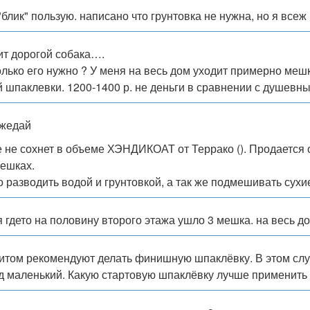
 "блик" пользую. написано что грунтовка не нужна, но я вс
ит дорогой собака….
олько его нужно ? У меня на весь дом уходит примерно мешк
й шпаклевки. 1200-1400 р. не деньги в сравнении с душевн
жедай
е не сохнет в объеме ХЭНДИКОАТ от Террако (). Продается он
мешках.
 разводить водой и грунтовкой, а так же подмешивать сухи
я гдето на половину второго этажа ушло 3 мешка. на весь до
итом рекомендуют делать финишную шпаклёвку. В этом случа
д маленький. Какую стартовую шпаклёвку лучше применить