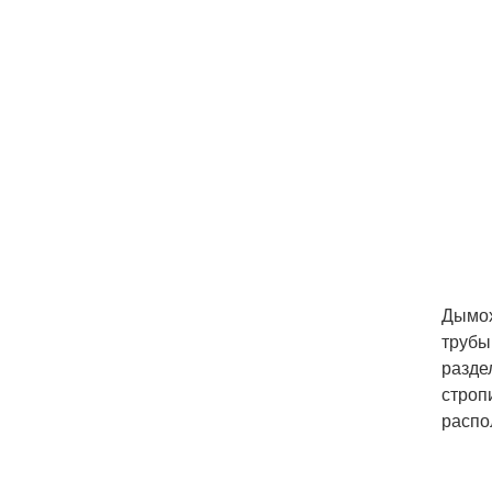
Дымох
трубы
разде
строп
распо