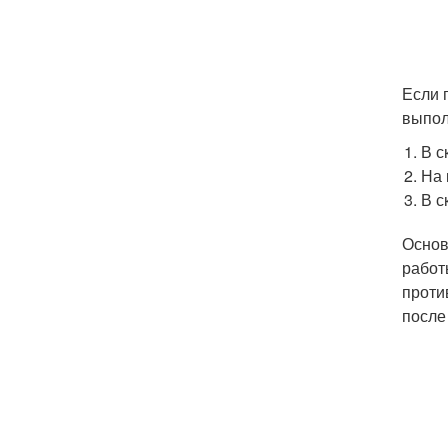
Если 
выпол
В с
На 
В с
Основ
работ
проти
после