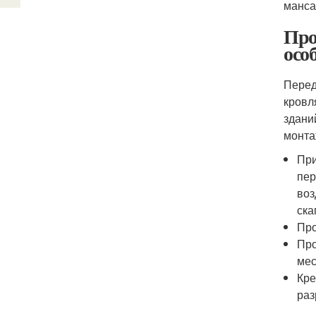
манса
Про
осо
Перед
кровл
здани
монта
При
пер
воз
ска
Про
Про
мес
Кре
раз