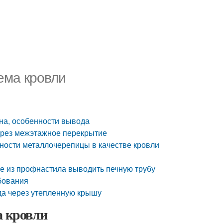
ема кровли
на, особенности вывода
ерез межэтажное перекрытие
ности металлочерепицы в качестве кровли
е из профнастила выводить печную трубу
бования
да через утепленную крышу
а кровли