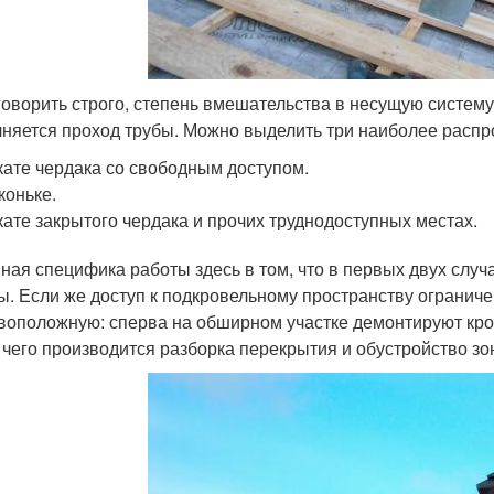
говорить строго, степень вмешательства в несущую систему з
няется проход трубы. Можно выделить три наиболее распр
кате чердака со свободным доступом.
коньке.
кате закрытого чердака и прочих труднодоступных местах.
ная специфика работы здесь в том, что в первых двух случ
ы. Если же доступ к подкровельному пространству ограниче
воположную: сперва на обширном участке демонтируют кро
 чего производится разборка перекрытия и обустройство зо