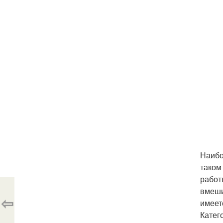
Наибо
таком
работ
вмеши
⇦
имеет
Катег