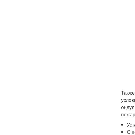
Также
услов
ондул
пожар
Уст
С п