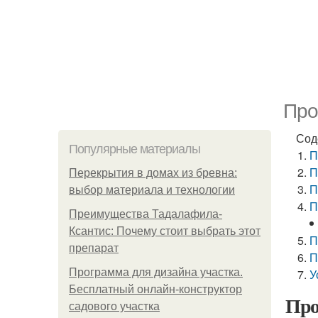
Про
Сод
Популярные материалы
П
П
Перекрытия в домах из бревна:
П
выбор материала и технологии
П
Преимущества Тадалафила-
Ксантис: Почему стоит выбрать этот
П
препарат
П
Программа для дизайна участка.
У
Бесплатный онлайн-конструктор
Про
садового участка