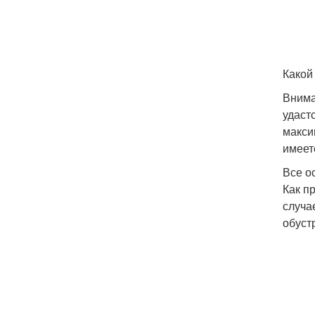
Какой
Внима
удаст
макси
имеет
Все о
Как п
случа
обуст