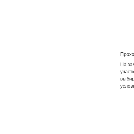
Прохо
На за
участ
выбир
услов