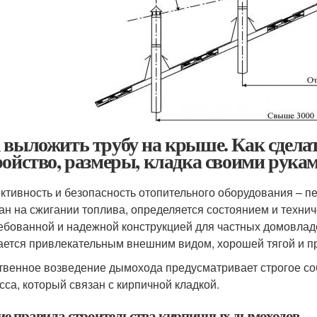
 выложить трубу на крыше. Как сделат
ройство, размеры, кладка своими рука
тивность и безопасность отопительного оборудования – печ
ан на сжигании топлива, определяется состоянием и техн
ебованной и надежной конструкцией для частных домовлад
ается привлекательным внешним видом, хорошей тягой и пр
твенное возведение дымохода предусматривает строгое со
сса, который связан с кирпичной кладкой.
е правила строительства кирпичных дымоходов