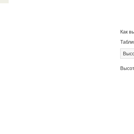
Как в
Табли
Высо
Высот