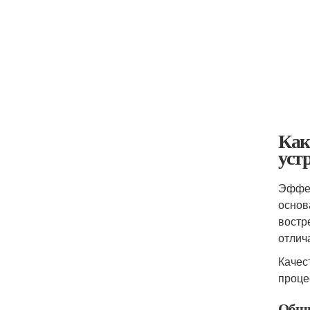
Как
уст
Эффек
основ
востр
отлич
Качес
проце
Общи