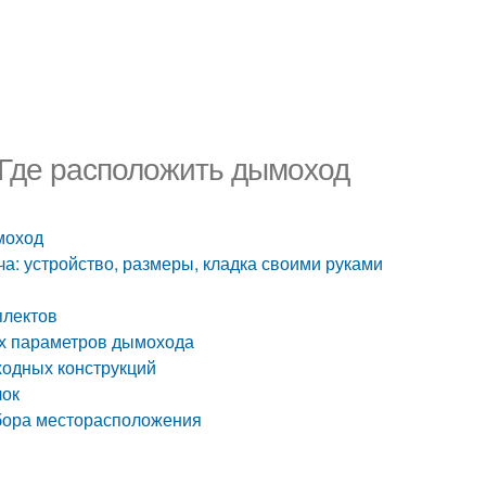
 Где расположить дымоход
моход
ча: устройство, размеры, кладка своими руками
плектов
ых параметров дымохода
ходных конструкций
лок
бора месторасположения