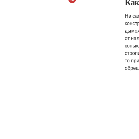
Как
На са
конст
дымох
от на
коньк
строп
то пр
обреш