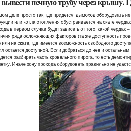
 вывести печную трубу через крышу. 
мом деле просто так, где придется, дымоход оборудовать не
рукции или котла отопления обустраивается на скате черда
ода в первом случае будет зависеть от того, какой чердак 
личия ряда осложняющих факторов (та же доступность прове
е или на скате, где имеется возможность свободного доступ
ил остается доступной. Если добраться до нее и остальны
идется разбирать часть кровельного пирога, то есть демонти
етку. Иначе зону прохода оборудовать правильно не удастс