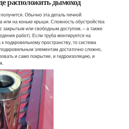
Где расположить дымоход
 получится. Обычно эта деталь печной
ка или на коньке крыши. Сложность обустройства
– с закрытым или свободным доступом, – а также
дения работ). Если труба монтируется на
а к подкровельному пространству, то система
м подкровельным элементам достаточно сложно,
ровать и само покрытие, и гидроизоляцию, и
я.