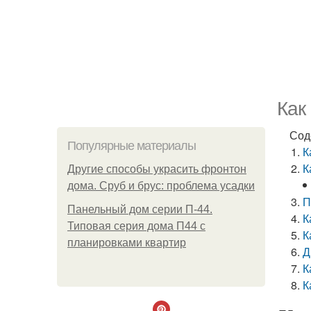
Как
Сод
Популярные материалы
К
К
Другие способы украсить фронтон
дома. Сруб и брус: проблема усадки
П
Панельный дом серии П-44.
К
Типовая серия дома П44 с
К
планировками квартир
Д
К
К