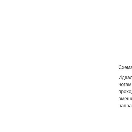
Схема
Идеал
ногам
прохо
вмеши
напра