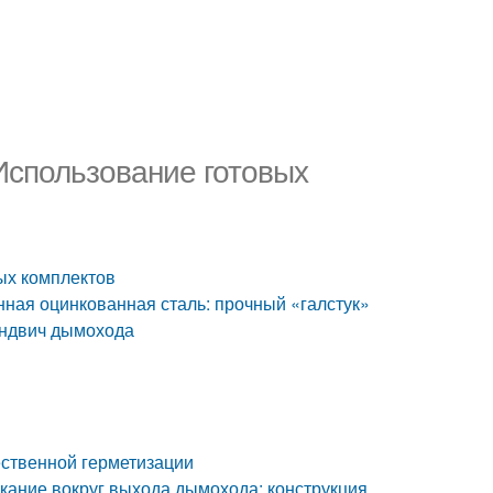
Использование готовых
ых комплектов
нная оцинкованная сталь: прочный «галстук»
эндвич дымохода
ественной герметизации
ание вокруг выхода дымохода: конструкция