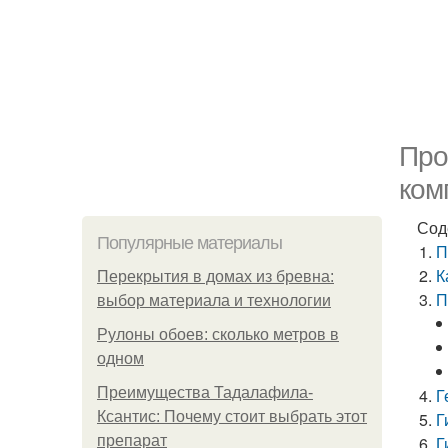
Про
ком
Сод
Популярные материалы
П
К
Перекрытия в домах из бревна:
П
выбор материала и технологии
Рулоны обоев: сколько метров в
одном
Преимущества Тадалафила-
Г
Ксантис: Почему стоит выбрать этот
Г
препарат
Г