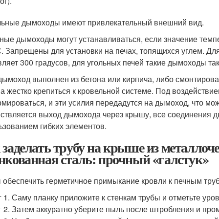
ог).
ьные дымоходы имеют привлекательный внешний вид.
ные дымоходы могут устанавливаться, если значение темп
С. Запрещены для установки на печах, топящихся углем. Д
вляет 300 градусов, для угольных печей такие дымоходы та
дымоход выполнен из бетона или кирпича, либо смонтирован
а жестко крепиться к кровельной системе. Под воздейств
мироваться, и эти усилия передадутся на дымоход, что мож
ствляется выход дымохода через крышу, все соединения д
ьзованием гибких элементов.
 заделать трубу на крыше из металло
нкованная сталь: прочный «галстук»
 обеспечить герметичное примыкание кровли к печным труб
 1. Саму планку приложите к стенкам трубы и отметьте уров
 2. Затем аккуратно уберите пыль после штробления и про