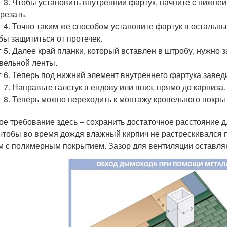
 3. Чтобы установить внутренний фартук, начните с нижне
резать.
 4. Точно таким же способом установите фартук в остальны
бы защититься от протечек.
 5. Далее край планки, который вставлен в штробу, нужно
вельной ленты.
 6. Теперь под нижний элемент внутреннего фартука заведит
 7. Направьте галстук в ендову или вниз, прямо до карниза.
 8. Теперь можно переходить к монтажу кровельного покры
ое требование здесь – сохранить достаточное расстояние д
 чтобы во время дождя влажный кирпич не растрескивался 
м с полимерным покрытием. Зазор для вентиляции оставля