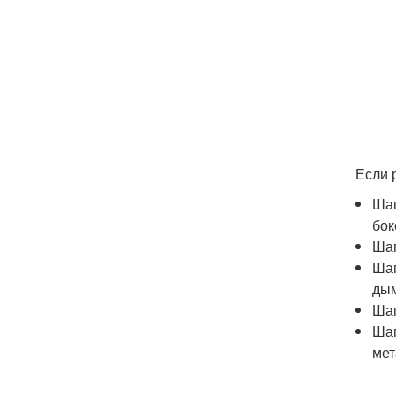
Если 
Шаг
бок
Шаг
Шаг
ды
Шаг
Шаг
мет