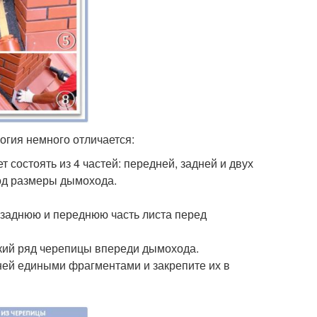
огия немного отличается:
т состоять из 4 частей: передней, задней и двух
под размеры дымохода.
ь заднюю и переднюю часть листа перед
кий ряд черепицы впереди дымохода.
ней едиными фрагментами и закрепите их в