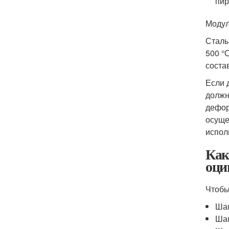
пир
Модул
Сталь
500 °
соста
Если 
должн
дефор
осуще
испол
Как
оци
Чтобы
Шаг
Шаг