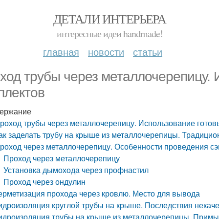
ДЕТАЛИ ИНТЕРЬЕРА
интересные идеи handmade!
главная
новости
статьи
ход трубы через металлочерепицу. 
плектов
ержание
роход трубы через металлочерепицу. Использование готов
ак заделать трубу на крыше из металлочерепицы. Традицио
роход через металлочерепицу. Особенности проведения с
Проход через металлочерепицу
Установка дымохода через профнастил
Проход через ондулин
ерметизация прохода через кровлю. Место для вывода
идроизоляция круглой трубы на крыше. Последствия некач
идроизоляция трубы на крыше из металлочерепицы. Примык