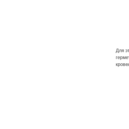
Для э
герме
крове