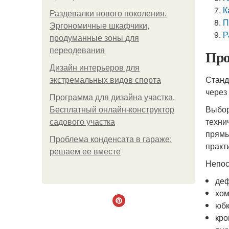
К
Раздевалки нового поколения.
П
Эргономичные шкафчики,
Р
продуманные зоны для
переодевания
Про
Дизайн интерьеров для
Станд
экстремальных видов спорта
через
Программа для дизайна участка.
Выбор
Бесплатный онлайн-конструктор
техни
садового участка
прямы
Проблема конденсата в гараже:
практ
решаем ее вместе
Непос
деф
хом
юбк
кро