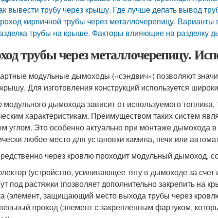
ак вывести трубу через крышу. Где лучше делать вывод тр
роход кирпичной трубы через металлочерепицу. Варианты
азделка трубы на крыше. Факторы влияющие на разделку 
ход трубы через металлочерепицу. Исп
артные модульные дымоходы («сэндвич») позволяют значи
 крышу. Для изготовления конструкций используется широкий
 модульного дымохода зависит от используемого топлива, 
ческим характеристикам. Преимуществом таких систем явля
м углом. Это особенно актуально при монтаже дымохода в
ически любое место для установки камина, печи или автомат
редственно через кровлю проходит модульный дымоход, сост
лектор (устройство, усиливающее тягу в дымоходе за счет 
ут под растяжки (позволяет дополнительно закрепить на кр
а (элемент, защищающий место выхода трубы через кровлю
вельный проход (элемент с закрепленным фартуком, котор