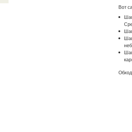
Вот с
Шаг
Сре
Шаг
Шаг
неб
Шаг
кар
Обход