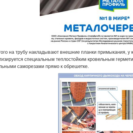
того на трубу накладывают внешние планки примыкания, у к
тизируется специальным теплостойким кровельным гермети
льными саморезами прямо к обрешетке.