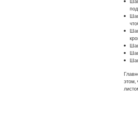
Шаг
под
Шаг
что
Шаг
кро
Шаг
Шаг
Шаг
Главн
этом,
листо