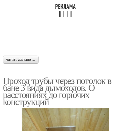
Профнастил к круглой
Трубы через
трубе
кровельный пирог
Труба в коньке
Труба из нержавейки
читать дальше →
Проход трубы через потолок в
Труба из кирпича
бане 3 вида дымоходов. О
расстояниях до горючих
конструкций