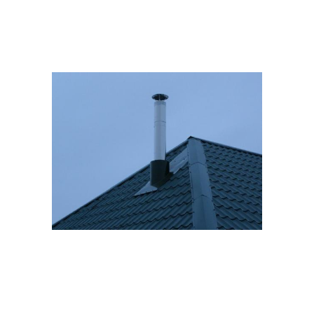
Круглая труба
Трубы через кровлю
Кирпичные дымоходы
Кирпичный дымоход
Фартук на круглую
Прямоугольная труба
трубу
Профнастил к печной
Труба с прямоугольным
трубе
сечением