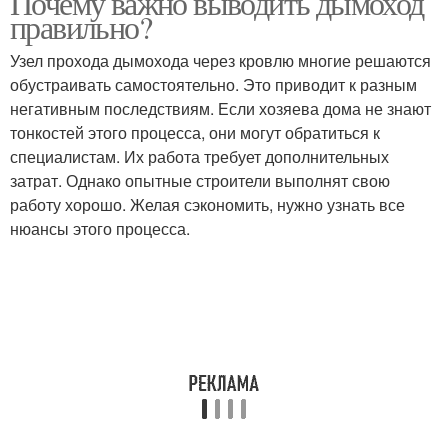
Почему важно выводить дымоход
правильно?
Узел прохода дымохода через кровлю многие решаются
обустраивать самостоятельно. Это приводит к разным
Трубы для бани
Печная труба
негативным последствиям. Если хозяева дома не знают
тонкостей этого процесса, они могут обратиться к
специалистам. Их работа требует дополнительных
затрат. Однако опытные строители выполнят свою
Трубы на крыше
Труба на крыше
работу хорошо. Желая сэкономить, нужно узнать все
нюансы этого процесса.
Надсадная труба
Покрытия к трубе
Трубы к шиферной
Трубы через
крыше
металлочерепицу