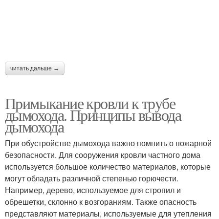
Трубы с круглым
Труба через
сечением
профнастил
читать дальше →
Герметик для печной
Швы на крыше
трубы
Примыкание кровли к трубе
дымохода. Принципы вывода
дымохода
Профнастил к круглой
Трубы через
трубе
металлочерепицу
При обустройстве дымохода важно помнить о пожарной
безопасности. Для сооружения кровли частного дома
используется большое количество материалов, которые
могут обладать различной степенью горючести.
Трубы через крышу
Печные трубы
Например, дерево, используемое для стропил и
обрешетки, склонно к возгораниям. Также опасность
представляют материалы, используемые для утепления