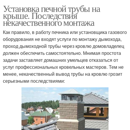
Трубы через
Установка печной трубы на
Труба в коньке
кровельный пирог
крыше. Последствия
некачественного монтажа
Как правило, в работу печника или установщика газового
Труба из нержавейки
Труба из кирпича
оборудования не входят услуги по монтажу дымохода,
проход дымоходной трубы через кровлю домовладелец
должен обеспечить самостоятельно. Мнимая простота
задачи заставляет домашних умельцев отказаться от
услуг профессиональных кровельных мастеров. Тем не
Дымовая труба
Вентиляционные трубы
менее, некачественный вывод трубы на кровлю грозит
серьезными последствиями: