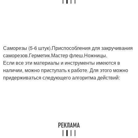
Кирпичная труба
Надсадная труба
Саморезы (5-6 штук).Приспособления для закручивания
Дымоход через
саморезов.Герметик.Мастер флеш.Ножницы.
Покрытия к трубе
шиферную крышу
Если все эти материалы и инструменты имеются в
наличии, можно приступать к работе. Для этого можно
придерживаться следующего алгоритма действий:
Трубы к шиферной
Дымовые трубы
крыше
Трубы на растяжках
Конструкции для трубы