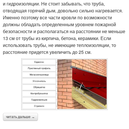
и гидроизоляции. Не стоит забывать, что труба,
отводящая горячий дым, довольно сильно нагревается.
Трубы к профлисту
Профнастил к трубе
Именно поэтому все части кровли по возможности
должны обладать определенным уровнем пожарной
безопасности и располагаться на расстоянии не меньше
13 см от трубы из кирпича, бетона, керамики. Если
Крыши к дымоходу
Проход в крыше
использовать трубы, не имеющие теплоизоляции, то
расстояние придется увеличить до 25 см.
Резинка на трубу
Трубы от печки
Профнастил к печной
Труба с прямоугольным
трубе
сечением
читать дальше →