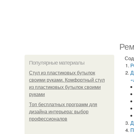
Рем
Сод
Популярные материалы
Р
Д
Стул из пластиковых бутылок
«
своими руками. Комфортный стул
из пластиковых бутылок своими
руками
Топ бесплатных программ для
дизайна интерьера: выбор
профессионалов
Д
П