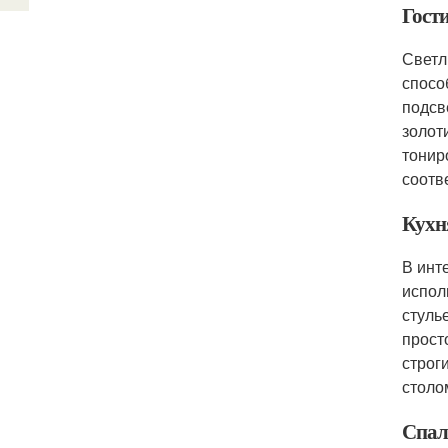
Гост
Светл
спосо
подсв
золот
тонир
соотв
Кухн
В инт
испол
стуль
прост
строг
столо
Спал