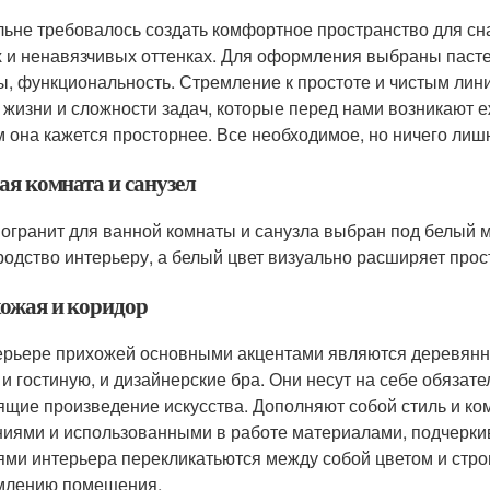
льне требовалось создать комфортное пространство для сн
х и ненавязчивых оттенках. Для оформления выбраны пасте
, функциональность. Стремление к простоте и чистым лин
 жизни и сложности задач, которые перед нами возникают 
 она кажется просторнее. Все необходимое, но ничего лиш
ая комната и санузел
огранит для ванной комнаты и санузла выбран под белый м
родство интерьеру, а белый цвет визуально расширяет прос
ожая и коридор
ерьере прихожей основными акцентами являются деревянн
 и гостиную, и дизайнерские бра. Они несут на себе обяза
ящие произведение искусства. Дополняют собой стиль и 
иями и использованными в работе материалами, подчерки
ями интерьера перекликатьются между собой цветом и стр
млению помещения.