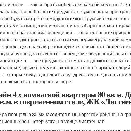
ор мебели — как выбрать мебель для каждой комнаты? Это 
лать так, что выбранные предметы не уменьшали пространст
ошо будут смотреться модульные конструкции небольшого 
иантами размещения мебели в малогабаритных квартирах;
вильная расстановка освещения — осветительные приборы
боры следует расставлять по всему периметру каждой комн
ещения, для спальни рекомендуется применять более свет
 кухни нужно делать упор на освещение обеденной зоны и 
мония цвета — все предметы в комнатах должны сочетаться
трастные, яркие предметы, которые в итоге нарушат общий
та, которые будут дополнять друг друга. Лучше делать пом
ают комнаты просторнее и шире.
айн 4 х комнатной квартиры 80 кв м. 
кв.м. в современном стиле, ЖК «Листв
ира площадью 80 м
2
находится в Выборгском районе, на гр
ационных зон Петербурга, на улице Лиственная.