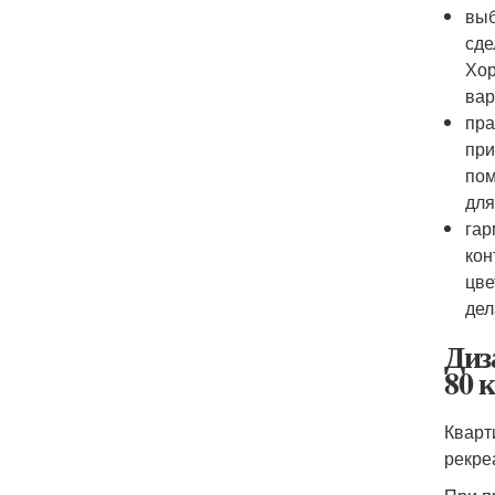
выб
сде
Хор
вар
пра
при
пом
для
гар
кон
цве
дел
Диз
80 
Кварт
рекре