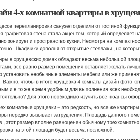
айн 4-х комнатной квартиры в хрущевке
цессе перепланировки санузел отделили от гостиной функц
я графитовая стена стала акцентом, который определяет н
чно зонирует и пространство кухни. Несмотря на компактно
точно. Шкафчики дополняют открытые стеллажи , на которы
иры в хрущевских домах обладают весьма небольшой площа
тами, все равно размер помещения оставляет желать лучше
о установить необычные элементы мебели или же применят
 . Важно, чтобы в итоге хрущевка 4 комнаты дизайн фото к
ным и в то же время удобным для выполнения всех необходи
тоятельно? Для этого необходимо изучить все нюансы офо
ех комнатные хрущевки – это редкость, но все же квартиры 
иры нередко вызывает затруднения. Площадь данного поме
в , этот размер вполне равноценен обычному трехкомнатн
ровка на этой площади будет весьма несложной.