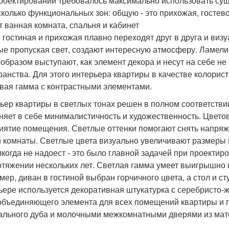
роектировании требовалось максимально использовать су
сколько функциональных зон: общую - это прихожая, гостевой
т ванная комната, спальня и кабинет
, гостиная и прихожая плавно переходят друг в друга и ви
ые пропуская свет, создают интересную атмосферу. Ламел
 образом выступают, как элемент декора и несут на себе н
ранства. Для этого интерьера квартиры в качестве колори
вая гамма с контрастными элементами.
ьер квартиры в светлых тонах решен в полном соответств
няет в себе минималистичность и художественность. Цвет
иятие помещения. Светлые оттенки помогают снять напряж
 комнаты. Светлые цвета визуально увеличивают размеры 
икогда не надоест - это было главной задачей при проектир
отяжении нескольких лет. Светлая гамма умеет выигрышно п
мер, диван в гостиной выбран горчичного цвета, а стол и ст
ьере используется декоративная штукатурка с серебристо
объединяющего элемента для всех помещений квартиры и п
ального дуба и молочными межкомнатными дверями из мато