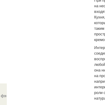
При п
на не
входя
Кухня
котор
таким
прост
кремо
Интер
соеди
воспр
любой
она н
на пр
напри
интер
роли 
⇦
натур