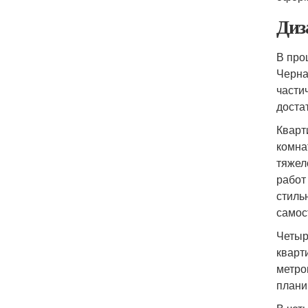
Диз
В про
Черна
части
доста
Кварт
комна
тяжел
работ
стиль
самос
Четыр
кварт
метро
плани