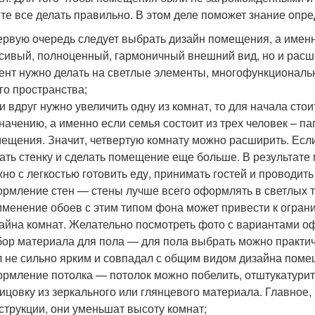
те все делать правильно. В этом деле поможет знание оп
ервую очередь следует выбрать дизайн помещения, а именно
сивый, полноценный, гармоничный внешний вид, но и рас
ент нужно делать на светлые элементы, многофункционал
го пространства;
и вдруг нужно увеличить одну из комнат, то для начала сто
начению, а именно если семья состоит из трех человек – па
ещения. Значит, четвертую комнату можно расширить. Если
ать стенку и сделать помещение еще больше. В результате
но с легкостью готовить еду, принимать гостей и проводи
рмление стен — стены лучше всего оформлять в светлых то
менение обоев с этим типом фона может привести к огран
айна комнат. Желательно посмотреть фото с вариантами оф
ор материала для пола — для пола выбрать можно практич
 не сильно ярким и совпадал с общим видом дизайна поме
рмление потолка — потолок можно побелить, отштукатурить
ицовку из зеркального или глянцевого материала. Главное
струкции, они уменьшат высоту комнат;