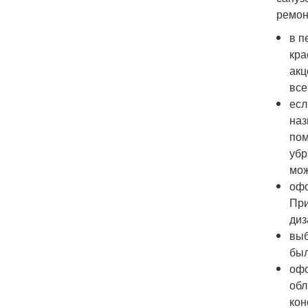
ремон
в п
кра
акц
все
есл
наз
пом
убр
мож
офо
При
диз
выб
был
офо
обл
кон