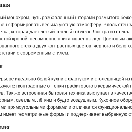
иная
ый монохром, чуть разбавленный шторами размытого бежево
бен сформировать весьма уютную атмосферу. Вдоль стен за
етка, которая дает легкий теплый отблеск. Люстра из стекла
истой кроной, несомненно притягивает взгляд. Цветовым ак
ованного стекла двух контрастных цветов: черного и белог
етствии с современным стилем.
я
ерьере идеально белой кухни с фартуком и столешницей из к
ьзуются контрастные оттенки графитового в керамической п
ев. Так же встроенная бытовая техника выступает в качес
орным, светлым, лёгким и будто воздушным. Кухонное обор
ими прямоугольными формами и отличается функционально
м имеет геометричные формы и подчеркивает выбранную ст
ьня