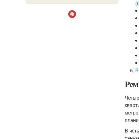
(
В
Рем
Четыр
кварт
метро
плани
В чет
сануз