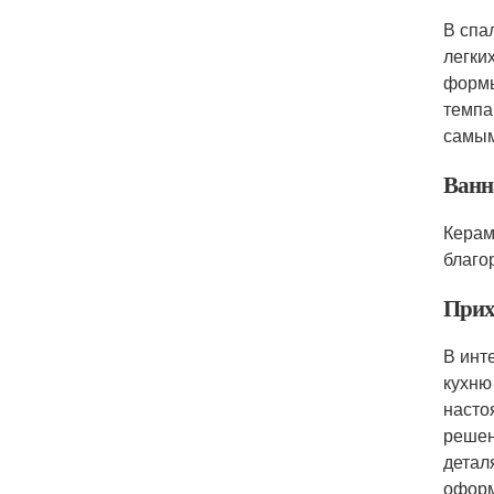
В спа
легки
формы
темпа
самым
Ванн
Керам
благо
Прих
В инт
кухню
насто
решен
детал
офор