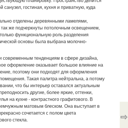
ществующую планировку. Пространство делится
 санузел, гостиная, кухня и приватную, куда
зуально отделены деревянными ламелями,
и так же подчеркнуты потолочным освещением,
е только функциональную роль разделения
стической основы была выбрана молочно-
ии современным тенденциям в сфере дизайна,
овое оформление оказывает большое влияние на
ение, поэтому они подходят для оформления
помещения. Такая палитра нейтральна, а потому
овании, что бы интерьер оставался актуальным
реподносить другие, более яркие, оттенки,
улья на кухне - контрастного графитового. В
-жемчужным матовым блеском. Она выступает в
рекрасно сочетается с полом цвета
⇨
вого стекла.