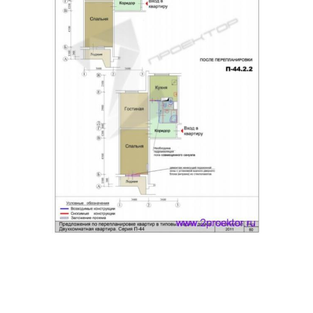
Квартиры в спб
Панельная квартира
Интерьер для
Квартиры в панельном
двухкомнатной
доме
квартиры
Квартиры в панельной
девятиэтажке