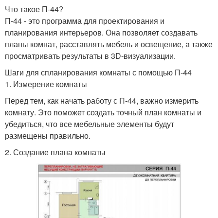
Что такое П-44?
П-44 - это программа для проектирования и
Комнаты в
планирования интерьеров. Она позволяет создавать
Ремонт в квартире
двухкомнатной
планы комнат, расставлять мебель и освещение, а также
квартире
просматривать результаты в 3D-визуализации.
Шаги для спланирования комнаты с помощью П-44
Квартира в
1. Измерение комнаты
Квартиры с нуля
новостройке
Перед тем, как начать работу с П-44, важно измерить
комнату. Это поможет создать точный план комнаты и
убедиться, что все мебельные элементы будут
размещены правильно.
Квартиры в
3-комнатная квартира
новостройке
2. Создание плана комнаты
Квартиры в санкт-
Квартиры под ключ
петербурге