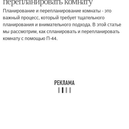
перепланировать комнату
квартире
Планирование и перепланирование комнаты - это
важный процесс, который требует тщательного
Идеи для
планирования и внимательного подхода. В этой статье
трехкомнатной
Квартира с размерами
мы рассмотрим, как спланировать и перепланировать
квартиры
комнату с помощью П-44.
Однокомнатные
Двухкомнатные
квартиры
квартиры
Трёхкомнатные
Комнатная квартира
квартиры
Дизайн в
Идеи для
трехкомнатных
однокомнатной
квартирах
квартиры