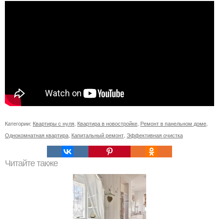
Категории:
Квартиры с нуля
,
Квартира в новостройке
,
Ремонт в панельном доме
,
Однокомнатная квартира
,
Капитальный ремонт
,
Эффективная очистка
Читайте также