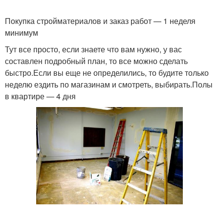
Покупка стройматериалов и заказ работ — 1 неделя
Квартиры под
Ремонт в новой
минимум
чистовую отделку
квартире
Тут все просто, если знаете что вам нужно, у вас
составлен подробный план, то все можно сделать
быстро.Если вы еще не определились, то будите только
неделю ездить по магазинам и смотреть, выбирать.Полы
Новая квартира
Квартиры в старом
в квартире — 4 дня