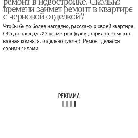
ремонт в новостройке. Сколько
времени займет ремонт в квартире
с черновой отделкой?
Квартиры с чистовой
Чтобы было более наглядно, расскажу о своей квартире.
Квартиры без отделки
отделкой
Общая площадь 37 кв. метров (кухня, коридор, комната,
ванная комната, отдельно туалет). Ремонт делался
своими силами.
Ремонт в старой
Старая квартира
квартире
Квартиры в
Однокомнатная
новостройке
квартира
Двухкомнатная
Трехкомнатная
квартира
квартира